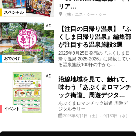
リア…
スペシャル
（株）エス・シー・シー
AD
【注目の日帰り温泉】『ふ
くしま日帰り温泉』編集部
が注目する温泉施設3選
2025年9月25日発売の『ふくしま日
帰り温泉 2025-2026』に掲載してい
おでかけ
る温泉施設100軒の中から...
AD
沿線地域を見て、触れて、
味わう「あぶくまロマンチ
ック街道」周遊デジタ…
あぶくまロマンチック街道 周遊デ
ジタルラリー
イベント
2026年8月1日（土）～9月30日（水）