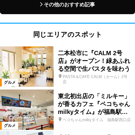
その他のおすすめ記事
同じエリアのスポット
二本松市に『CALM 2号
店』がオープン！緑あふれ
る空間で生パスタを味わう
PASTA＆CAFE CALM（カーム）2号
店
グルメ
東北初出店の「ミルキー」
が香るカフェ『ペコちゃん
milkyタイム』が福島駅…
ペコちゃんmilkyタイム 福島駅西口店
グルメ