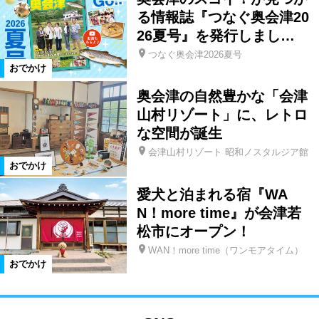
る情報誌『つなぐ奥会津20
26夏号』を発行しまし…
つなぐ奥会津2026夏号
おでかけ
奥会津の自然豊かな「会津
山村リゾート」に、レトロ
な空間が誕生
会津山村リゾート 昭和ノスタルジア館
おでかけ
愛犬と泊まれる宿『WA
N！more time』が会津若
松市にオープン！
WAN！more time（ワンモアタイム）
おでかけ