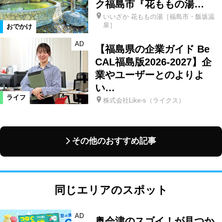
ク福島市『花ももの湯…
いいざか 花ももの湯［福島市・飯坂温
泉］
おでかけ
AD
【福島県の企業ガイド Be
CAL福島版2026-2027】企
業やユーザーとのよりよ
い…
ライフ
株式会社Like-s（ライクス）
その他のおすすめ記事
同じエリアのスポット
AD
奥会津のスゴイ！が見つか