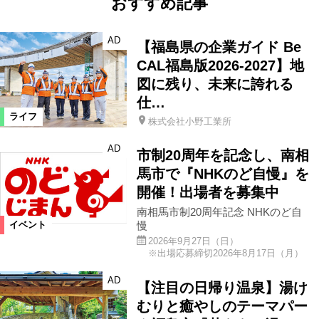
おすすめ記事
AD
【福島県の企業ガイド Be
CAL福島版2026-2027】地
図に残り、未来に誇れる
仕…
ライフ
株式会社小野工業所
AD
市制20周年を記念し、南相
馬市で『NHKのど自慢』を
開催！出場者を募集中
南相馬市制20周年記念 NHKのど自
慢
イベント
2026年9月27日（日）
※出場応募締切2026年8月17日（月）
AD
【注目の日帰り温泉】湯け
むりと癒やしのテーマパー