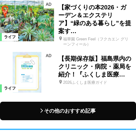
AD
【家づくりの本2026・ガ
ーデン＆エクステリ
ア】“緑のある暮らし”を提
案す…
ライフ
福華園 Green Feel（フクカエン グリ
ーンフィール）
AD
【長期保存版】福島県内の
クリニック・病院・薬局を
紹介！『ふくしま医療…
2026ふくしま医療ガイド
ライフ
その他のおすすめ記事