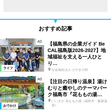
おすすめ記事
AD
【福島県の企業ガイド Be
CAL福島版2026-2027】地
域福祉を支える一人ひと
り…
ライフ
社会福祉法人 けやきの村
AD
【注目の日帰り温泉】湯け
むりと癒やしのテーマパー
ク福島市『花ももの湯…
いいざか 花ももの湯［福島市・飯坂温
泉］
おでかけ