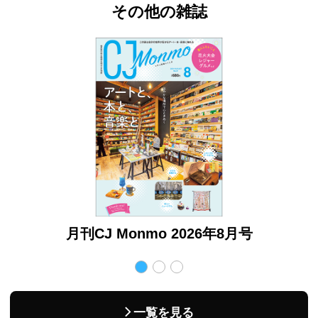
その他の雑誌
月号
月刊CJ Monmo 2026年8月号
月
一覧を見る