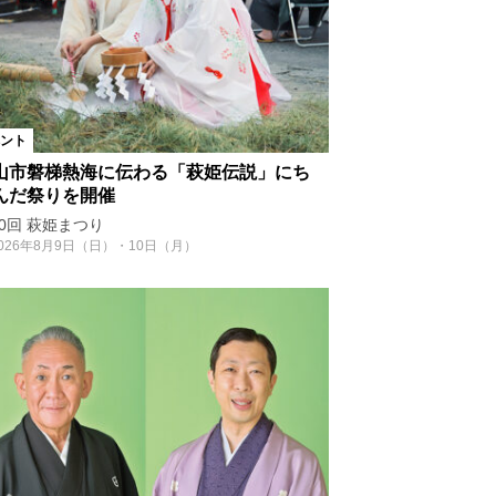
ント
山市磐梯熱海に伝わる「萩姫伝説」にち
んだ祭りを開催
0回 萩姫まつり
026年8月9日（日）・10日（月）