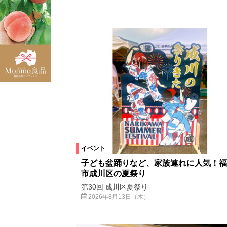
県中エリア
田村市
飯舘村
大玉村
白河市
県南エリア
南会津町
北塩原村
須賀川
相馬市
下郷町
矢吹町
玉川村
米沢市
双葉町
只見町
鮫川村
広野町
イベント
カテゴリ
子ども盆踊りなど、家族連れに人気！福
市成川区の夏祭り
イベント
キッズイベント
第30回 成川区夏祭り
2026年8月13日（木）
ライブ
ご当地ネタ
グルメ
キャンペーン
イベント
募