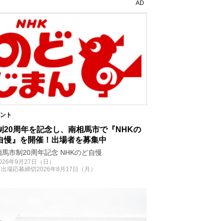
AD
ント
制20周年を記念し、南相馬市で『NHKの
自慢』を開催！出場者を募集中
相馬市制20周年記念 NHKのど自慢
026年9月27日（日）
※出場応募締切2026年8月17日（月）