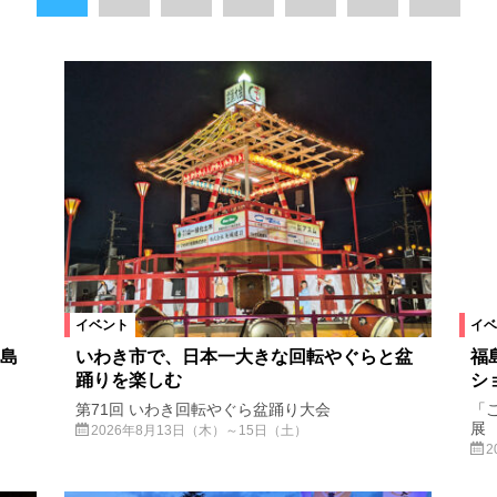
浪江町
葛尾村
川内村
福島県
宮城県
山形県
塙町
金山町
喜多方市
新地町
檜枝岐村
三春町
市
会津若松市
本宮市
鏡石町
新潟県
西郷村
泉崎
棚倉町
猪苗代町
会津美里町
川俣町
小野町
石川町
大熊町
西会津町
磐梯町
浅川町
中島村
富岡町
古
湯川村
東京都
神奈川県
平田村
天栄村
白石市
福
イベント
イベ
島
いわき市で、日本一大きな回転やぐらと盆
福
踊りを楽しむ
シ
公演・講座
スポーツ
ステージ
アート
スクリーン
上映
第71回 いわき回転やぐら盆踊り大会
「
展
2026年8月13日（木）～15日（土）
祭り
イルミネーション
花火
マルシェ
スペシャル
2
集
ライフ
ショップ
スクール
おでかけ
温泉
花ス