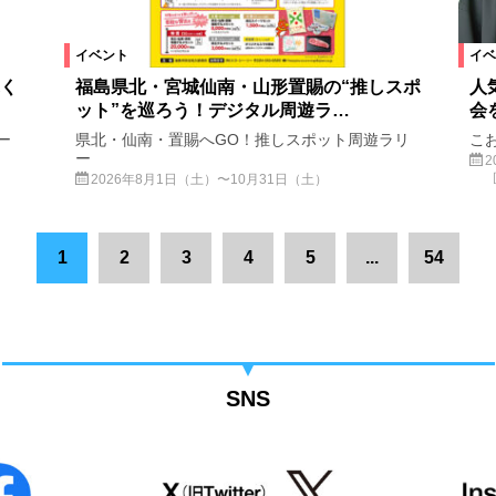
イベント
イベ
く
福島県北・宮城仙南・山形置賜の“推しスポ
人
ット”を巡ろう！デジタル周遊ラ…
会
ー
県北・仙南・置賜へGO！推しスポット周遊ラリ
こ
ー
2
2026年8月1日（土）〜10月31日（土）
1
2
3
4
5
...
54
SNS