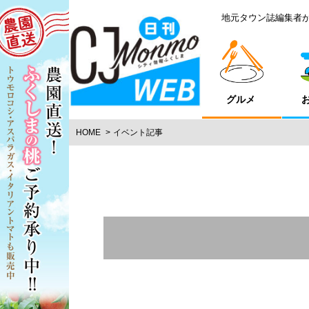
地元タウン誌編集者
グルメ
HOME
イベント記事
エリア
福島市
県北エリア
いわき