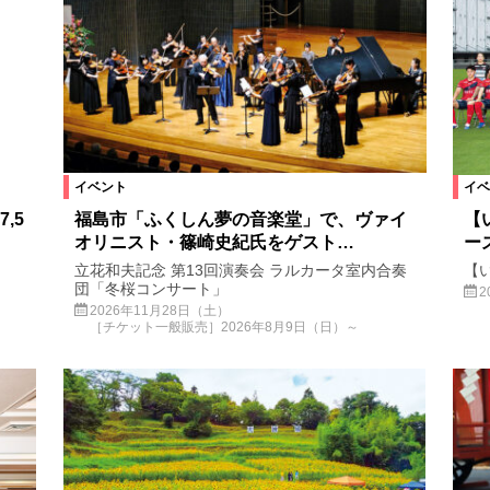
イベント
イベ
,5
福島市「ふくしん夢の音楽堂」で、ヴァイ
【
オリニスト・篠崎史紀氏をゲスト…
ー
立花和夫記念 第13回演奏会 ラルカータ室内合奏
【い
団「冬桜コンサート」
2
2026年11月28日（土）
［チケット一般販売］2026年8月9日（日）～