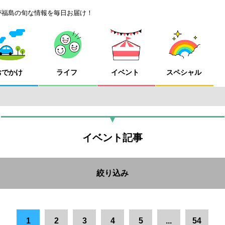
が福島の旬な情報を毎日お届け！
おでかけ
ライフ
イベント
スペシャル
イベント記事
絞り込み
市
浜通りエリア
二本松市
伊達市
南相馬市
柳津町
1
2
3
4
5
...
54