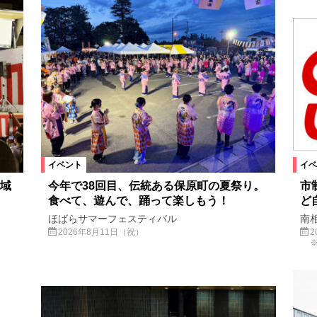
絞り込む
イベント
イベ
域
今年で38回目、伝統ある保原町の夏祭り。
市
食べて、遊んで、踊って楽しもう！
ど
ほばらサマーフェスティバル
南
2026年8月11日（祝）
2