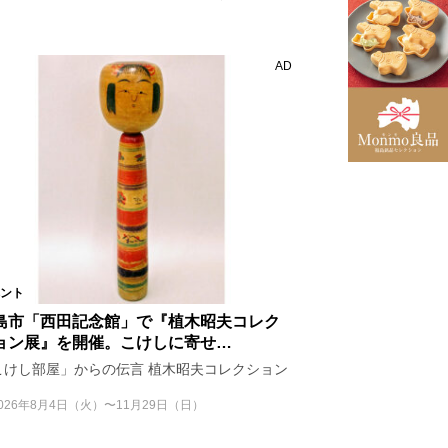
国見町
仙台市
AD
楢葉町
福島県全域
村
会津坂下町
桑折町
三島町
殿町
昭和村
島市郊外
ント
島市「西田記念館」で『植木昭夫コレク
ョン展』を開催。こけしに寄せ…
会
コンサート
こけし部屋」からの伝言 植木昭夫コレクション
お知らせ
026年8月4日（火）〜11月29日（日）
ポット
体験
グルメ