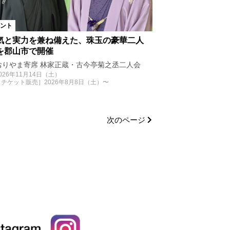
ント
気と実力を兼ね備えた、珠玉の豪華二人
を郡山市で開催
おりやま寄席 林家正蔵・古今亭菊之丞二人会
026年11月14日（土）
［チケット販売］2026年8月8日（土）〜
次のページ