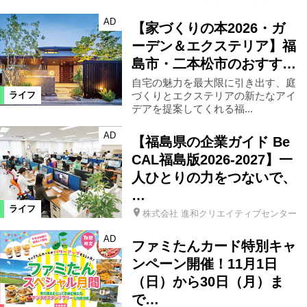
AD
【家づくりの本2026・ガ
ーデン＆エクステリア】福
島市・二本松市のおすす…
自宅の魅力を最大限に引き出す、庭
づくりとエクステリアの新たなアイ
ライフ
デアを提案してくれる福...
AD
【福島県の企業ガイド Be
CAL福島版2026-2027】一
人ひとりの力をつないで、
…
ライフ
株式会社 進和クリエイティブセンター
AD
ファミたんカード特別キャ
ンペーン開催！11月1日
（日）から30日（月）ま
で…