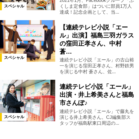
2021年1月、Facebookグループ「ふ
くしま定食部」はついに部員1万人
スペシャル
達成！記念企画として、当...
【連続テレビ小説「エー
ル」出演】福島三羽ガラス
の窪田正孝さん、中村
蒼…
スペシャル
連続テレビ小説「エール」の古山裕
一を演じる窪田正孝さん、村野鉄男
を演じる中村 蒼さん、佐...
連続テレビ小説「エール」
出演・井上希美さんと福島
市さんぽ♪
連続テレビ小説「エール」で藤丸を
演じる井上希美さん。CJ編集部ス
スペシャル
タッフが福島駅東口周辺の...