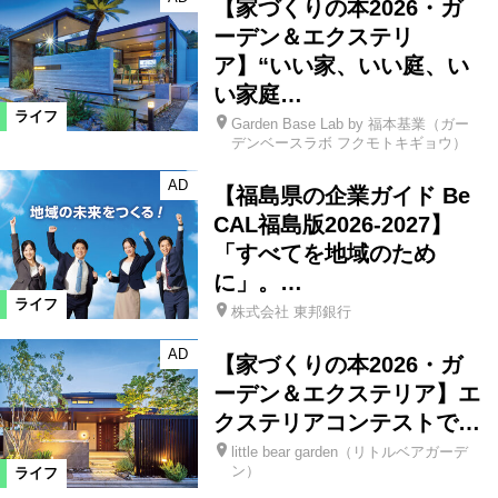
【家づくりの本2026・ガ
ーデン＆エクステリ
ア】“いい家、いい庭、い
い家庭…
ライフ
Garden Base Lab by 福本基業（ガー
デンベースラボ フクモトキギョウ）
AD
【福島県の企業ガイド Be
CAL福島版2026-2027】
「すべてを地域のため
に」。…
ライフ
株式会社 東邦銀行
AD
【家づくりの本2026・ガ
ーデン＆エクステリア】エ
クステリアコンテストで…
little bear garden（リトルベアガーデ
ン）
ライフ