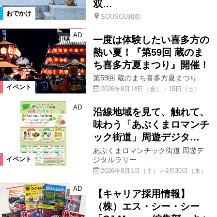
双…
おでかけ
SOUSOU相双
AD
一度は体験したい喜多方の
熱い夏！『第59回 蔵のま
ち喜多方夏まつり』開催！
第59回 蔵のまち喜多方夏まつり
イベント
2026年8月14日（金）・15日（土）
AD
沿線地域を見て、触れて、
味わう「あぶくまロマンチ
ック街道」周遊デジタ…
あぶくまロマンチック街道 周遊デ
ジタルラリー
イベント
2026年8月1日（土）～9月30日（水）
AD
【キャリア採用情報】
（株）エス・シー・シー