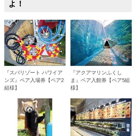
よ！
『スパリゾート ハワイア
『アクアマリンふくし
ンズ』ペア入場券【ペア2
ま』ペア入館券【ペア5組
組様】
様】