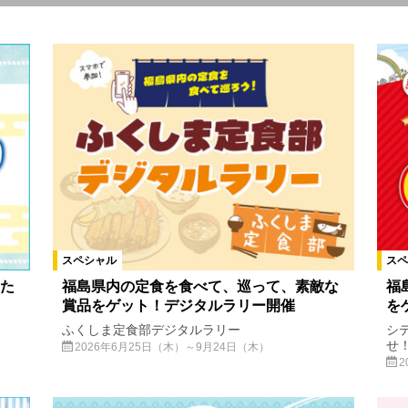
伊達市
二本松市
本宮市
郡山市
須賀川市
鏡石町
会津坂下町
会津美里町
新地町
相馬市
南相馬市
南エリア
会津エリア
浜通りエリア
宮城県
川俣町
田村
町
山形県
栃木県
新潟県
富山県
泉崎村
富岡町
塙町
浪江町
葛尾村
双葉町
大熊町
楢葉町
広野町
スペシャル
スペ
浅川町
白石市
米沢市
川内村
磐梯町
茨城県
た
福島県内の定食を食べて、巡って、素敵な
福
賞品をゲット！デジタルラリー開催
を
ふくしま定食部デジタルラリー
シ
せ
ンペーン
イベント
募集
2026年6月25日（木）～9月24日（木）
2