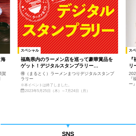
スペシャル
スペ
・海
福島県内のラーメン店を巡って豪華賞品を
『
ゲット！デジタルスタンプラリー…
リ
須賀
🉐（まるとく）ラーメンまつりデジタルスタンプ
20
円
ラリー
『
ー』.
※本イベントは終了しました。
2023年5月25日（木）～7月24日（月）
SNS