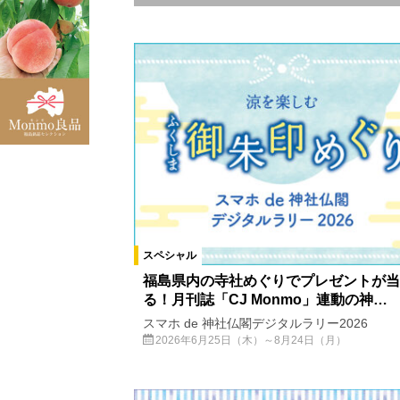
エリア
福島県全域
福島市
国見町
棚倉町
猪苗代町
喜多方市
県北エリア
県中エリア
県
北塩原村
会津若松市
桑折
西郷村
中島村
鮫川村
スペシャル
玉川村
平田村
古殿町
福島県内の寺社めぐりでプレゼントが当
る！月刊誌「CJ Monmo」連動の神…
カテゴリ
スマホ de 神社仏閣デジタルラリー2026
お知らせ
プレゼント
キャ
2026年6月25日（木）～8月24日（月）