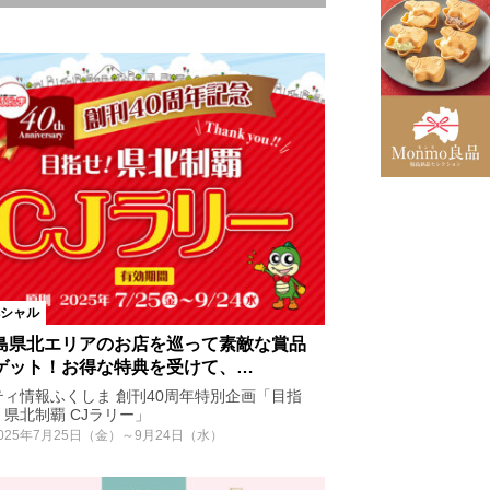
白河市
矢吹町
飯舘村
いわき市
市
小野町
石川町
大玉村
矢祭町
三春町
天栄村
シャル
島県北エリアのお店を巡って素敵な賞品
ゲット！お得な特典を受けて、…
ティ情報ふくしま 創刊40周年特別企画「目指
！県北制覇 CJラリー」
025年7月25日（金）～9月24日（水）