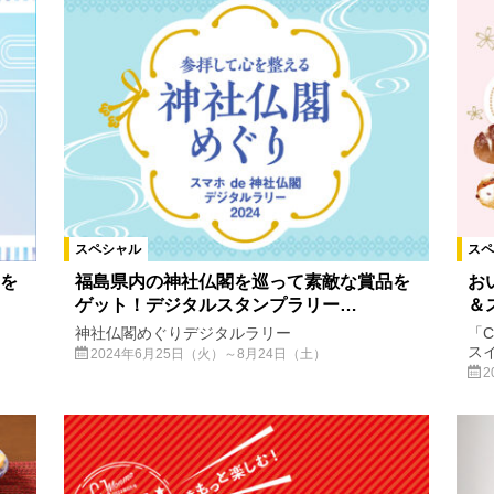
絞り込む
スペシャル
スペ
を
福島県内の神社仏閣を巡って素敵な賞品を
お
ゲット！デジタルスタンプラリー…
＆
神社仏閣めぐりデジタルラリー
「C
ス
2024年6月25日（火）～8月24日（土）
2