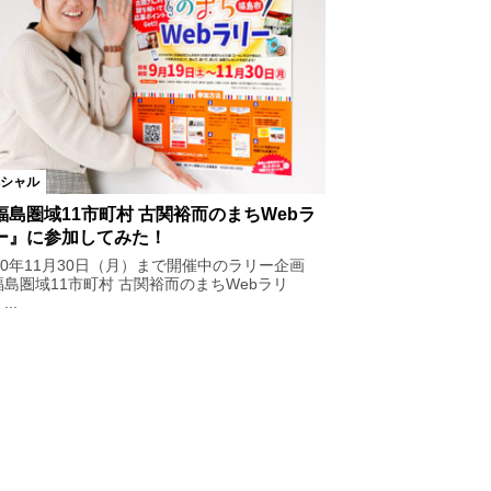
シャル
福島圏域11市町村 古関裕而のまちWebラ
ー』に参加してみた！
20年11月30日（月）まで開催中のラリー企画
福島圏域11市町村 古関裕而のまちWebラリ
..