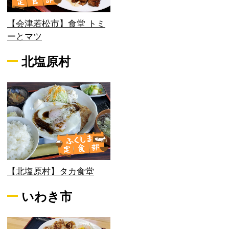
【会津若松市】食堂 トミ
ーとマツ
北塩原村
【北塩原村】タカ食堂
いわき市