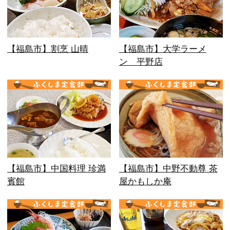
【福島市】割烹 山晴
【福島市】大学ラーメ
ン 平野店
【福島市】中国料理 珍満
【福島市】中野不動尊 茶
賓館
屋かもしか庵