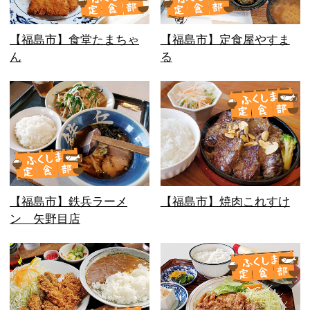
【福島市】食堂たまちゃ
【福島市】定食屋やすま
ん
る
【福島市】鉄兵ラーメ
【福島市】焼肉これすけ
ン 矢野目店