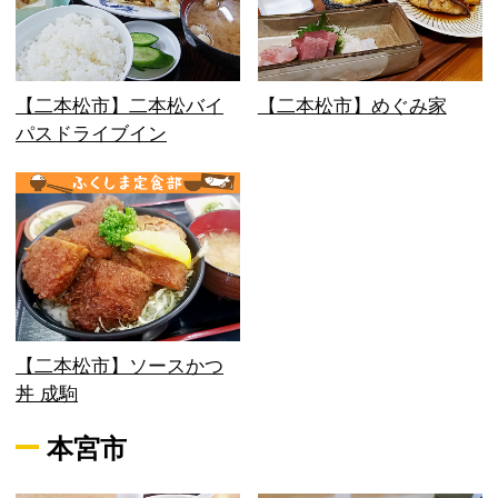
【二本松市】二本松バイ
【二本松市】めぐみ家
パスドライブイン
【二本松市】ソースかつ
丼 成駒
本宮市