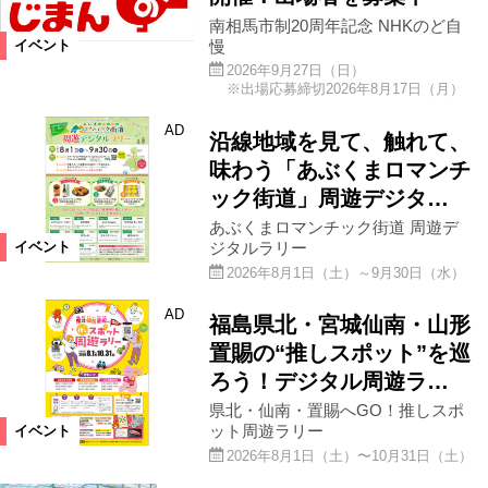
南相馬市制20周年記念 NHKのど自
慢
イベント
2026年9月27日（日）
※出場応募締切2026年8月17日（月）
AD
沿線地域を見て、触れて、
味わう「あぶくまロマンチ
ック街道」周遊デジタ…
あぶくまロマンチック街道 周遊デ
ジタルラリー
イベント
2026年8月1日（土）～9月30日（水）
AD
福島県北・宮城仙南・山形
置賜の“推しスポット”を巡
ろう！デジタル周遊ラ…
県北・仙南・置賜へGO！推しスポ
ット周遊ラリー
イベント
2026年8月1日（土）〜10月31日（土）