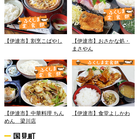
【伊達市】割烹こばやし
【伊達市】おさかな処・
まさやん
【伊達市】中華料理 ちん
【伊達市】食堂よしかわ
めん 梁川店
国見町