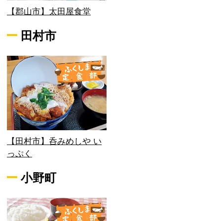
【郡山市】太田屋食堂
田村市
【田村市】呑みめしや い
っぷく
小野町