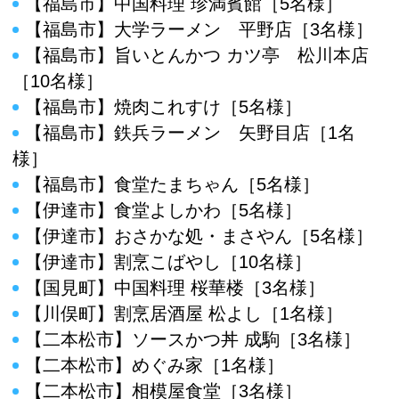
【福島市】中国料理 珍満賓館［5名様］
【福島市】大学ラーメン 平野店［3名様］
【福島市】旨いとんかつ カツ亭 松川本店
［10名様］
【福島市】焼肉これすけ［5名様］
【福島市】鉄兵ラーメン 矢野目店［1名
様］
【福島市】食堂たまちゃん［5名様］
【伊達市】食堂よしかわ［5名様］
【伊達市】おさかな処・まさやん［5名様］
【伊達市】割烹こばやし［10名様］
【国見町】中国料理 桜華楼［3名様］
【川俣町】割烹居酒屋 松よし［1名様］
【二本松市】ソースかつ丼 成駒［3名様］
【二本松市】めぐみ家［1名様］
【二本松市】相模屋食堂［3名様］