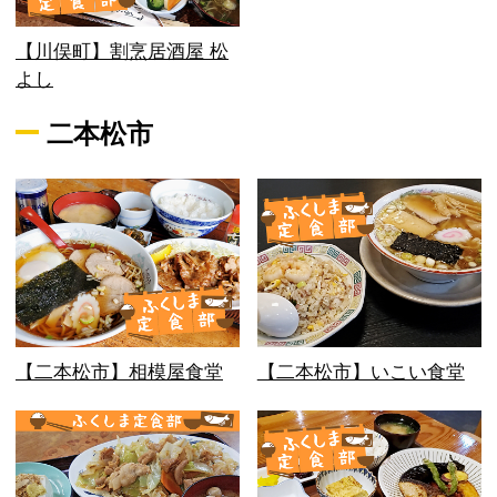
【川俣町】割烹居酒屋 松
よし
二本松市
【二本松市】相模屋食堂
【二本松市】いこい食堂