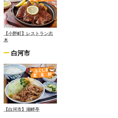
【小野町】レストラン志
木
白河市
【白河市】湖畔亭