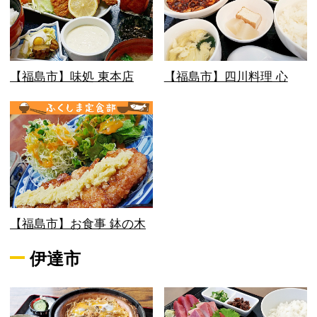
【福島市】味処 東本店
【福島市】四川料理 心
【福島市】お食事 鉢の木
伊達市