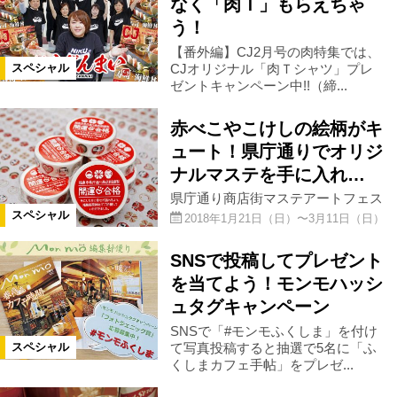
なく「肉Ｔ」もらえちゃ
う！
【番外編】CJ2月号の肉特集では、
CJオリジナル「肉Ｔシャツ」プレ
スペシャル
ゼントキャンペーン中!!（締...
赤べこやこけしの絵柄がキ
ュート！県庁通りでオリジ
ナルマステを手に入れ…
県庁通り商店街マステアートフェス
スペシャル
2018年1月21日（日）〜3月11日（日）
SNSで投稿してプレゼント
を当てよう！モンモハッシ
ュタグキャンペーン
SNSで「#モンモふくしま」を付け
て写真投稿すると抽選で5名に「ふ
スペシャル
くしまカフェ手帖」をプレゼ...