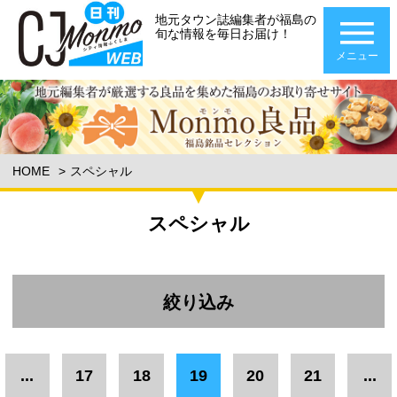
地元タウン誌編集者が福島の
旬な情報を毎日お届け！
メニュー
HOME
スペシャル
スペシャル
絞り込み
エリア
...
17
18
19
20
21
...