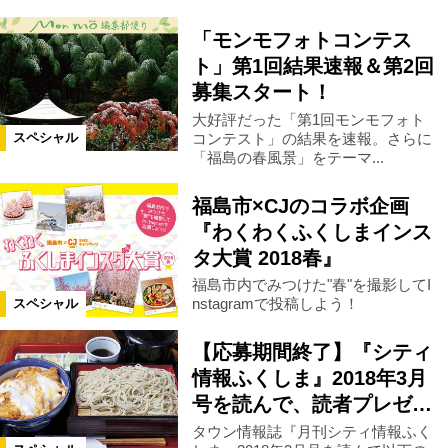
「モンモフォトコンテス
中島村
鮫川村
塙町
浪江町
ト」第1回結果速報＆第2回
募集スタート！
葛尾村
双葉町
大熊町
大好評だった「第1回モンモフォト
コンテスト」の結果を速報。さらに
スペシャル
「福島の春風景」をテーマ...
楢葉町
広野町
三春町
福島市×CJのコラボ企画
『わくわくふくしまインス
天栄村
玉川村
平田村
タ大賞 2018春』
福島市内でみつけた"春"を撮影してI
nstagramで投稿しよう！
スペシャル
古殿町
浅川町
白石市
【応募期間終了】『シティ
米沢市
川内村
磐梯町
情報ふくしま』2018年3月
号を読んで、読者プレゼ…
茨城県
タウン情報誌『月刊シティ情報ふく