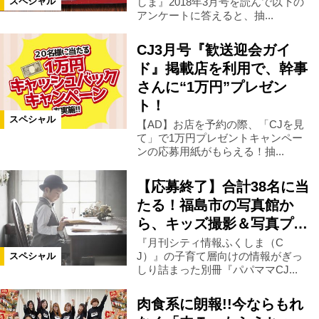
しま』2018年3月号を読んで以下の
スペシャル
アンケートに答えると、抽...
カテゴリ
CJ3月号『歓送迎会ガイ
お知らせ
プレゼント
ド』掲載店を利用で、幹事
さんに“1万円”プレゼン
ト！
キャンペーン
イベント
募集
スペシャル
【AD】お店を予約の際、「CJを見
て」で1万円プレゼントキャンペー
ンの応募用紙がもらえる！抽...
絞り込む
【応募終了】合計38名に当
たる！福島市の写真館か
ら、キッズ撮影＆写真プ…
『月刊シティ情報ふくしま（C
J）』の子育て層向けの情報がぎっ
スペシャル
しり詰まった別冊『パパママCJ...
肉食系に朗報!!今ならもれ