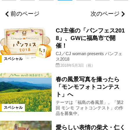
福島県全域
福島市
国見町
前のページ
次のページ
伊達市
二本松市
本宮市
CJ主催の「パンフェス201
郡山市
須賀川市
鏡石町
8」、GWに福島市で開
催！
CJ／CJ woman presents パンフェ
白河市
矢吹町
棚倉町
ス2018
スペシャル
2018年5月3日（祝）
猪苗代町
喜多方市
会津坂下町
春の風景写真を撮ったら
「モンモフォトコンテス
会津美里町
新地町
相馬市
ト」へ
テーマは「福島の春風景」。「第2
回 モンモ フォトコンテスト」の作
スペシャル
南相馬市
飯舘村
いわき市
品を募集中。
愛らしい表情の柴犬・仁く
県北エリア
県中エリア