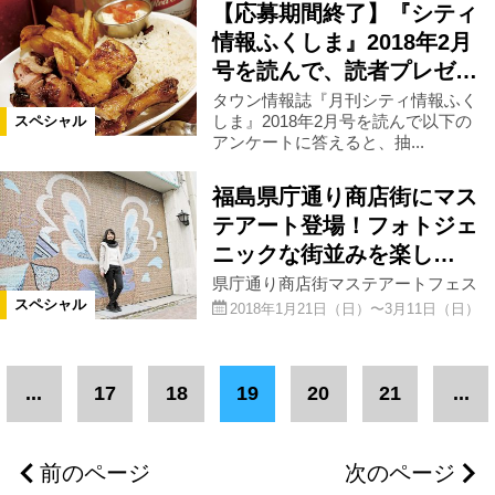
【応募期間終了】『シティ
情報ふくしま』2018年2月
号を読んで、読者プレゼ…
タウン情報誌『月刊シティ情報ふく
しま』2018年2月号を読んで以下の
スペシャル
アンケートに答えると、抽...
福島県庁通り商店街にマス
テアート登場！フォトジェ
ニックな街並みを楽し…
県庁通り商店街マステアートフェス
スペシャル
2018年1月21日（日）〜3月11日（日）
...
17
18
19
20
21
...
前のページ
次のページ