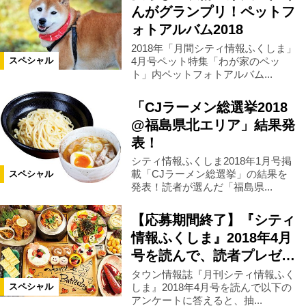
んがグランプリ！ペットフ
ォトアルバム2018
県南エリア
会津エリア
2018年「月間シティ情報ふくしま」
4月号ペット特集「わが家のペッ
スペシャル
ト」内ペットフォトアルバム...
浜通りエリア
宮城県
川俣町
「CJラーメン総選挙2018
@福島県北エリア」結果発
田村市
小野町
石川町
表！
シティ情報ふくしま2018年1月号掲
北塩原村
会津若松市
桑折町
載「CJラーメン総選挙」の結果を
スペシャル
発表！読者が選んだ「福島県...
山形県
栃木県
新潟県
【応募期間終了】『シティ
情報ふくしま』2018年4月
号を読んで、読者プレゼ…
富山県
泉崎村
富岡町
タウン情報誌『月刊シティ情報ふく
しま』2018年4月号を読んで以下の
スペシャル
大玉村
矢祭町
西郷村
アンケートに答えると、抽...