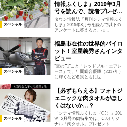
情報ふくしま』2019年3月
号を読んで、読者プレゼ…
県南エリア
会津エリア
タウン情報誌『月刊シティ情報ふく
しま』2019年3月号を読んで以下の
スペシャル
アンケートに答えると、抽...
浜通りエリア
宮城県
川俣町
福島市在住の世界的パイロ
ット！室屋義秀さんインタ
田村市
小野町
石川町
ビュー
"空のF1"こと「レッドブル・エアレ
北塩原村
会津若松市
桑折町
ース」で、年間総合優勝（2017年）
スペシャル
に輝くなど名実ともに世...
山形県
栃木県
新潟県
【必ずもらえる】フォトジ
ェニックな肉タオルがほし
くはないか…？
富山県
泉崎村
富岡町
「シティ情報ふくしま（CJ）」201
9年2月号の肉特集では、CJオリジ
スペシャル
大玉村
矢祭町
西郷村
ナル「肉タオル」プレゼント...