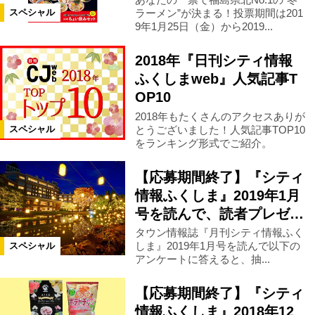
ラーメン”が決まる！投票期間は201
スペシャル
カテゴリ
9年1月25日（金）から2019...
2018年『日刊シティ情報
お知らせ
プレゼント
ふくしまweb』人気記事T
OP10
キャンペーン
イベント
募集
2018年もたくさんのアクセスありが
とうございました！人気記事TOP10
スペシャル
をランキング形式でご紹介。
絞り込む
【応募期間終了】『シティ
情報ふくしま』2019年1月
号を読んで、読者プレゼ…
タウン情報誌『月刊シティ情報ふく
しま』2019年1月号を読んで以下の
スペシャル
アンケートに答えると、抽...
【応募期間終了】『シティ
情報ふくしま』2018年12