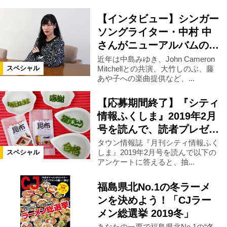
【インタビュー】シンガー
中島村
鮫川村
塙町
浪江町
ソングライター・中村 中
さんがニューアルバムの…
葛尾村
双葉町
大熊町
近年は中島みゆき、John Cameron
Mitchellとの共演、大竹しのぶ、藤
スペシャル
あや子への楽曲提供など、...
楢葉町
広野町
三春町
【応募期間終了】『シティ
情報ふくしま』2019年2月
天栄村
玉川村
平田村
号を読んで、読者プレゼ…
タウン情報誌『月刊シティ情報ふく
しま』2019年2月号を読んで以下の
スペシャル
古殿町
浅川町
白石市
アンケートに答えると、抽...
福島県北No.1の冬ラーメ
米沢市
川内村
磐梯町
ンを決めよう！「CJラー
メン総選挙 2019冬」
茨城県
あなたの一票で福島県北No.1の“冬