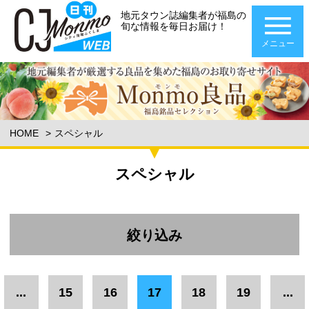
地元タウン誌編集者が福島の
旬な情報を毎日お届け！
メニュー
HOME
スペシャル
スペシャル
絞り込み
エリア
...
15
16
17
18
19
...