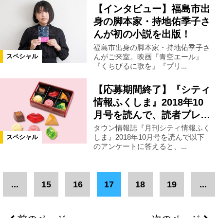
【インタビュー】福島市出
身の脚本家・持地佑季子さ
んが初の小説を出版！
福島市出身の脚本家・持地佑季子さ
んがご来室。映画『青空エール』
スペシャル
『くちびるに歌を』『プリ...
【応募期間終了】『シティ
情報ふくしま』2018年10
月号を読んで、読者プレ…
タウン情報誌『月刊シティ情報ふく
しま』2018年10月号を読んで以下
スペシャル
のアンケートに答えると、...
...
15
16
17
18
19
...