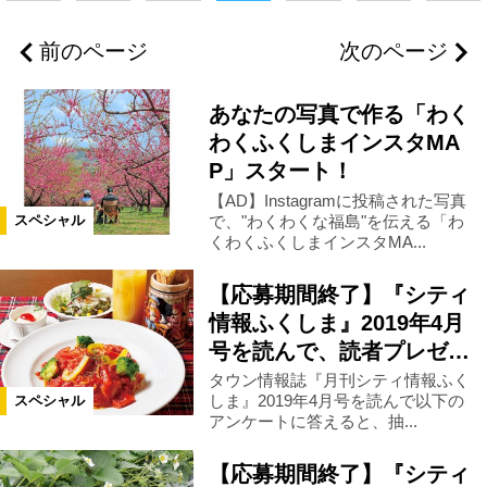
福島県全域
福島市
国見町
前のページ
次のページ
伊達市
二本松市
本宮市
あなたの写真で作る「わく
郡山市
須賀川市
鏡石町
わくふくしまインスタMA
P」スタート！
【AD】Instagramに投稿された写真
白河市
矢吹町
棚倉町
で、"わくわくな福島"を伝える「わ
スペシャル
くわくふくしまインスタMA...
猪苗代町
喜多方市
会津坂下町
【応募期間終了】『シティ
情報ふくしま』2019年4月
会津美里町
新地町
相馬市
号を読んで、読者プレゼ…
タウン情報誌『月刊シティ情報ふく
しま』2019年4月号を読んで以下の
スペシャル
南相馬市
飯舘村
いわき市
アンケートに答えると、抽...
【応募期間終了】『シティ
県北エリア
県中エリア