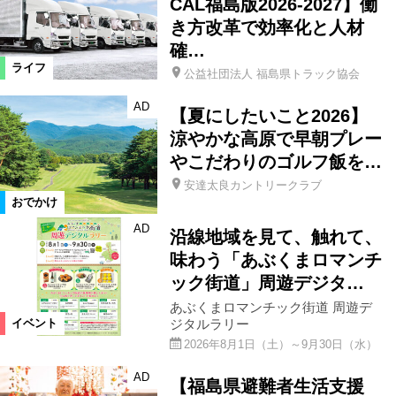
CAL福島版2026-2027】働
き方改革で効率化と人材
確…
ライフ
公益社団法人 福島県トラック協会
AD
【夏にしたいこと2026】
涼やかな高原で早朝プレー
やこだわりのゴルフ飯を…
安達太良カントリークラブ
おでかけ
AD
沿線地域を見て、触れて、
味わう「あぶくまロマンチ
ック街道」周遊デジタ…
あぶくまロマンチック街道 周遊デ
ジタルラリー
イベント
2026年8月1日（土）～9月30日（水）
AD
【福島県避難者生活支援