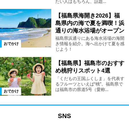
たい人はもちろん、話題...
【福島県海開き2026】福
島県内の海で夏を満喫！浜
通りの海水浴場がオープン
福島県浜通りにある海水浴場の海開
き情報を紹介。海へ出かけて夏を感
おでかけ
じよう！
【福島県】福島市のおすす
め桃狩りスポット4選
「くだもの王国ふくしま」を代表す
るフルーツといえば“桃”。福島県で
は福島市の県道5号（愛称...
おでかけ
SNS