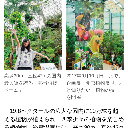
高さ30m、直径42mの国内
2017年9月10（日）まで、
最大級を誇る「熱帯植物
企画展「食虫植物展 もっ
ドーム」
と知りたい！植物の技」
を開催
19.8ヘクタールの広大な園内に10万株を超
える植物が植えられ、四季折々の植物を楽しめ
る植物園。鑑賞温室には、高さ30m、直径42m