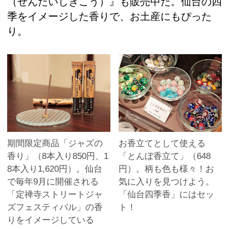
（せんだいしきこう）』も販売中だ。仙台の四
季をイメージした香りで、お土産にもぴった
り。
期間限定商品「ジャズの
お香立てとして使える
香り」（8本入り850円、1
「とんぼ香立て」（648
8本入り1,620円）。仙台
円）。柄も色も様々！お
で毎年9月に開催される
気に入りを見つけよう。
「定禅寺ストリートジャ
「仙台四季香」にはセッ
ズフェスティバル」の香
ト！
りをイメージしている