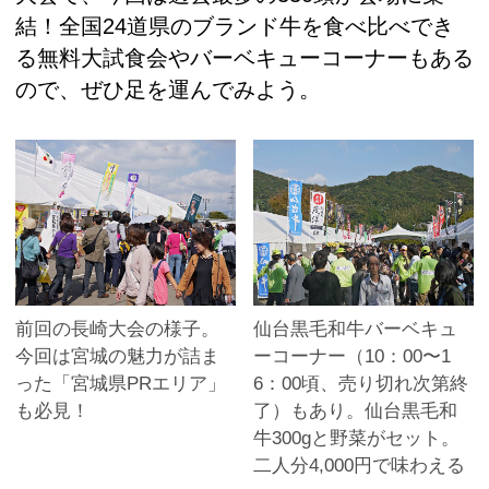
結！全国24道県のブランド牛を食べ比べでき
る無料大試食会やバーベキューコーナーもある
ので、ぜひ足を運んでみよう。
前回の長崎大会の様子。
仙台黒毛和牛バーベキュ
今回は宮城の魅力が詰ま
ーコーナー（10：00〜1
った「宮城県PRエリア」
6：00頃、売り切れ次第終
も必見！
了）もあり。仙台黒毛和
牛300gと野菜がセット。
二人分4,000円で味わえる