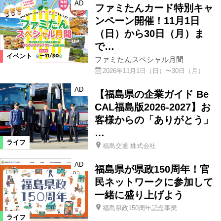
AD
ファミたんカード特別キャ
ンペーン開催！11月1日
（日）から30日（月）ま
で…
イベント
ファミたんスペシャル月間
2026年11月1日（日）〜30日（月）
AD
【福島県の企業ガイド Be
CAL福島版2026-2027】お
客様からの「ありがとう」
…
ライフ
福島交通 株式会社
AD
福島県が県政150周年！官
民ネットワークに参加して
一緒に盛り上げよう
福島県政150周年記念事業
ライフ