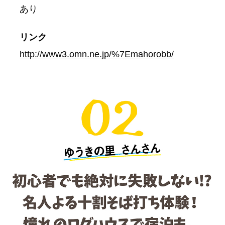
あり
リンク
http://www3.omn.ne.jp/%7Emahorobb/