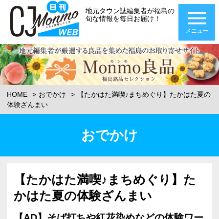
地元タウン誌編集者が福島の
旬な情報を毎日お届け！
メニュー
HOME
おでかけ
【たかはた満喫♪まちめぐり】たかはた夏の
体験ざんまい
おでかけ
【たかはた満喫♪まちめぐり】た
かはた夏の体験ざんまい
【AD】そば打ちや紅花染めなどの体験ワー