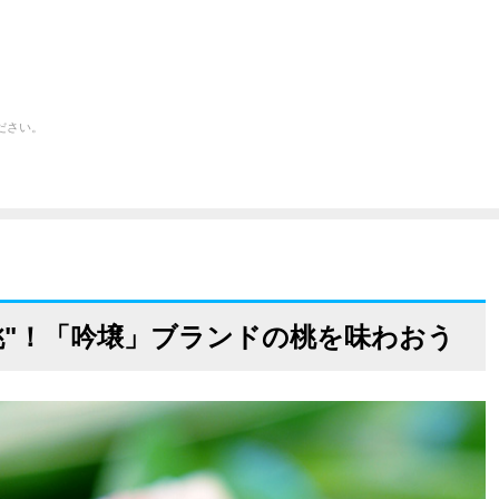
ださい。
桃"！「吟壌」ブランドの桃を味わおう