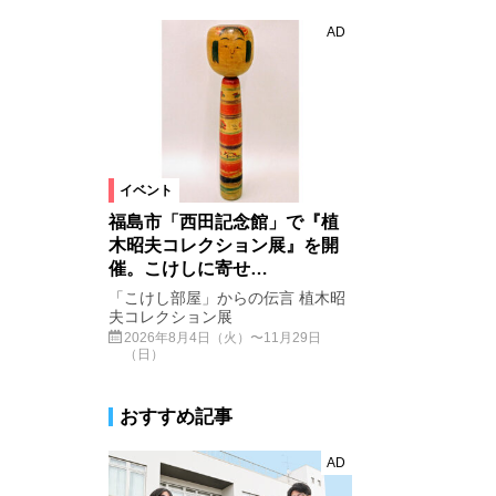
AD
イベント
福島市「西田記念館」で『植
木昭夫コレクション展』を開
催。こけしに寄せ…
「こけし部屋」からの伝言 植木昭
夫コレクション展
2026年8月4日（火）〜11月29日
（日）
おすすめ記事
AD