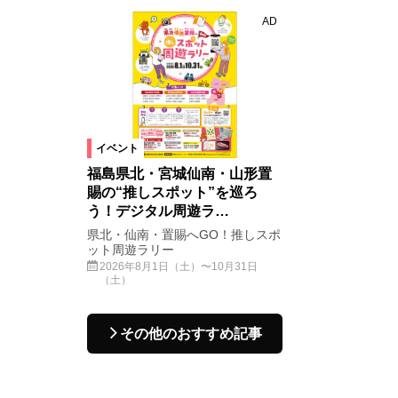
AD
イベント
福島県北・宮城仙南・山形置
賜の“推しスポット”を巡ろ
う！デジタル周遊ラ…
県北・仙南・置賜へGO！推しスポ
ット周遊ラリー
2026年8月1日（土）〜10月31日
（土）
その他のおすすめ記事