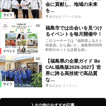
会に貢献し、地域の未来
を…
ライフ
株式会社 アクーズ会津
AD
福島市では出会いを見つけ
るイベントを毎月開催中！
このコーナーでは『福島県ふるさと
特派員』から届いた、福島県内59市
町村のホットな話題を紹...
イベント
AD
【福島県の企業ガイド Be
CAL福島版2026-2027】世
界に誇る高技術で高品質
な…
ライフ
株式会社 サンライト
その他のおすすめ記事