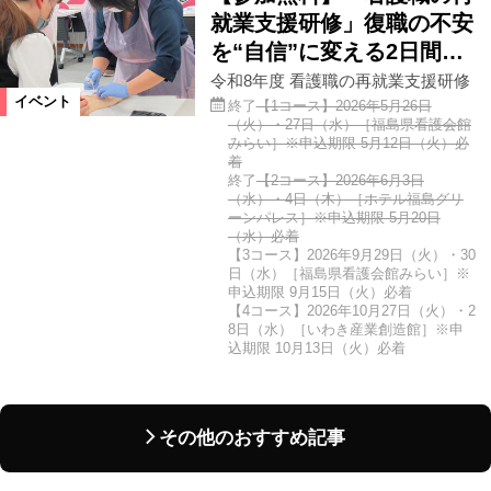
就業支援研修」復職の不安
を“自信”に変える2日間…
令和8年度 看護職の再就業支援研修
イベント
終了
【1コース】2026年5月26日
（火）・27日（水）［福島県看護会館
みらい］※申込期限 5月12日（火）必
着
終了
【2コース】2026年6月3日
（水）・4日（木）［ホテル福島グリ
ーンパレス］※申込期限 5月20日
（水）必着
【3コース】2026年9月29日（火）・30
日（水）［福島県看護会館みらい］※
申込期限 9月15日（火）必着
【4コース】2026年10月27日（火）・2
8日（水）［いわき産業創造館］※申
込期限 10月13日（火）必着
その他のおすすめ記事