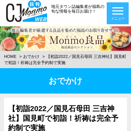
地元タウン誌編集者が福島の
旬な情報を毎日お届け！
メニュー
HOME
おでかけ
【初詣2022／国見石母田 三吉神社】国見町
で初詣！祈祷は完全予約制で実施
おでかけ
【初詣2022／国見石母田 三吉神
社】国見町で初詣！祈祷は完全予
約制で実施