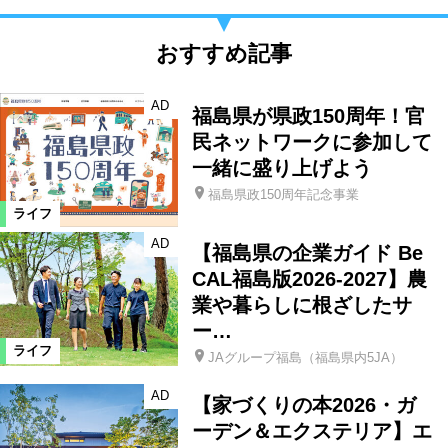
おすすめ記事
AD
福島県が県政150周年！官
民ネットワークに参加して
一緒に盛り上げよう
福島県政150周年記念事業
ライフ
AD
【福島県の企業ガイド Be
CAL福島版2026-2027】農
業や暮らしに根ざしたサ
ー…
ライフ
JAグループ福島（福島県内5JA）
AD
【家づくりの本2026・ガ
ーデン＆エクステリア】エ