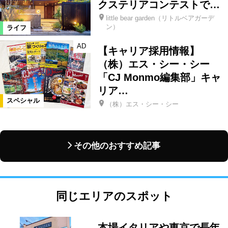
クステリアコンテストで…
little bear garden（リトルベアガーデ
ン）
ライフ
AD
【キャリア採用情報】
（株）エス・シー・シー
「CJ Monmo編集部」キャ
リア…
スペシャル
（株）エス・シー・シー
その他のおすすめ記事
同じエリアのスポット
本場イタリアや東京で長年