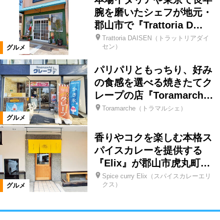
腕を磨いたシェフが地元・
郡山市で『Trattoria D…
Trattoria DAISEN（トラットリアダイ
セン）
グルメ
パリパリともっちり、好み
の食感を選べる焼きたてク
レープの店『Toramarch…
Toramarche（トラマルシェ）
グルメ
香りやコクを楽しむ本格ス
パイスカレーを提供する
『Elix』が郡山市虎丸町…
Spice curry Elix（スパイスカレーエリ
クス）
グルメ