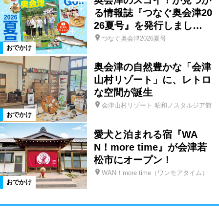
る情報誌『つなぐ奥会津20
26夏号』を発行しまし…
つなぐ奥会津2026夏号
おでかけ
奥会津の自然豊かな「会津
山村リゾート」に、レトロ
な空間が誕生
会津山村リゾート 昭和ノスタルジア館
おでかけ
愛犬と泊まれる宿『WA
N！more time』が会津若
松市にオープン！
WAN！more time（ワンモアタイム）
おでかけ