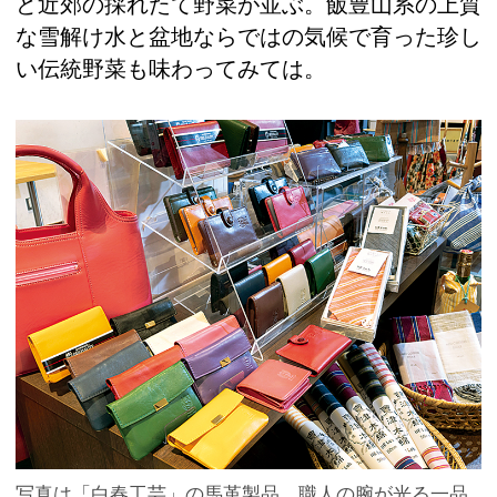
ど近郊の採れたて野菜が並ぶ。飯豊山系の上質
な雪解け水と盆地ならではの気候で育った珍し
い伝統野菜も味わってみては。
写真は「白春工芸」の馬革製品。職人の腕が光る一品