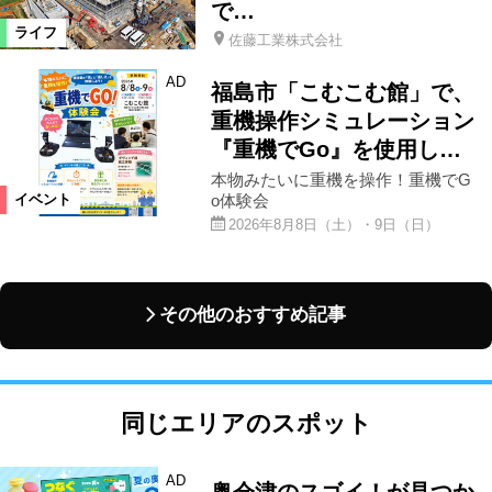
で…
ライフ
佐藤工業株式会社
AD
福島市「こむこむ館」で、
重機操作シミュレーション
『重機でGo』を使用し…
本物みたいに重機を操作！重機でG
o体験会
イベント
2026年8月8日（土）・9日（日）
その他のおすすめ記事
同じエリアのスポット
AD
奥会津のスゴイ！が見つか