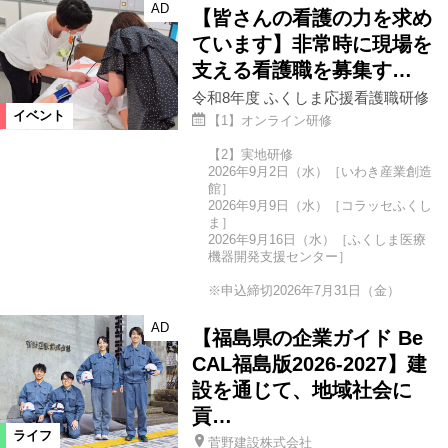
AD
【皆さんの看護の力を求め
ています】非常時に現場を
支える看護職を募集す…
令和8年度 ふくしま応援看護職研修
イベント
【1】オンライン研修
【2】実地研修
2026年9月2日（水）［いわき産業創造
館］
2026年9月9日（水）［コラッセふくし
ま］
2026年9月16日（水）［ふくしま医療
機器開発支援センター］
※申込締切2026年7月31日（金）
AD
【福島県の企業ガイド Be
CAL福島版2026-2027】建
設を通じて、地域社会に
貢…
ライフ
菅野建設株式会社