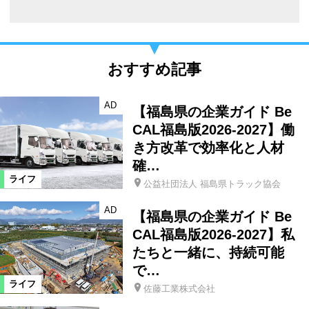
おすすめ記事
AD
【福島県の企業ガイド Be
CAL福島版2026-2027】働
き方改革で効率化と人材
確…
ライフ
公益社団法人 福島県トラック協会
AD
【福島県の企業ガイド Be
CAL福島版2026-2027】私
たちと一緒に、持続可能
で…
ライフ
佐藤工業株式会社