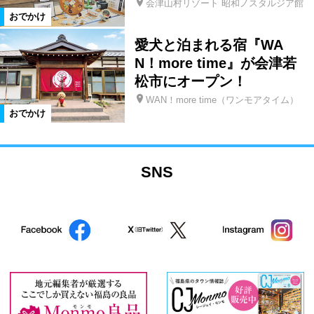
会津山村リゾート 昭和ノスタルジア館
おでかけ
愛犬と泊まれる宿『WA
N！more time』が会津若
松市にオープン！
WAN！more time（ワンモアタイム）
おでかけ
SNS