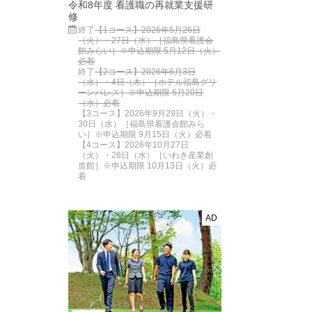
令和8年度 看護職の再就業支援研
修
終了
【1コース】2026年5月26日
（火）・27日（水）［福島県看護会
館みらい］※申込期限 5月12日（火）
必着
終了
【2コース】2026年6月3日
（水）・4日（木）［ホテル福島グリ
ーンパレス］※申込期限 5月20日
（水）必着
【3コース】2026年9月29日（火）・
30日（水）［福島県看護会館みら
い］※申込期限 9月15日（火）必着
【4コース】2026年10月27日
（火）・28日（水）［いわき産業創
造館］※申込期限 10月13日（火）必
着
AD