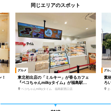
同じエリアのスポット
グルメ
グル
ン！
東北初出店の「ミルキー」が香るカフェ
素
『ペコちゃんmilkyタイム』が福島駅…
ろ
ペコちゃんmilkyタイム 福島駅西口店
ま