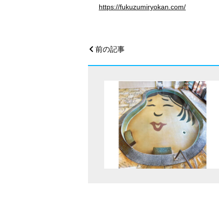
https://fukuzumiryokan.com/
前の記事