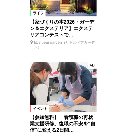
ライフ
【家づくりの本2026・ガーデ
ン＆エクステリア】エクステ
リアコンテストで…
little bear garden（リトルベアガーデ
ン）
AD
イベント
【参加無料】「看護職の再就
業支援研修」復職の不安を“自
信”に変える2日間…