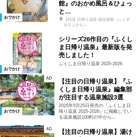
館』のおかめ風呂＆ひょっ
花スポット
公園
体験
と…
おでかけ
【AD】日帰り温泉 福住旅館（ふくず
史跡名勝
遊園地
テーマパーク
みりょかん）
シリーズ26作目の『ふくし
水族館
街歩き
グルメ
ま日帰り温泉』最新版を発
売しました！
カフェ
ランチ
アート
ふくしま日帰り温泉 2025-2026
おでかけ
AD
【注目の日帰り温泉】『ふ
博物館
美術館
見学
日帰り
くしま日帰り温泉』編集部
が注目する温泉施設3選
遠出
ドライブ
家族・子連れ
2025年9月25日発売の『ふくしま日
帰り温泉 2025-2026』に掲載してい
おでかけ
る温泉施設100軒の中から...
スキー・スノボ
デート
道の駅
AD
【注目の日帰り温泉】湯け