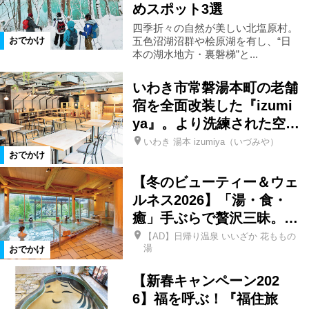
めスポット3選
小野町
鮫川村
米沢市
四季折々の自然が美しい北塩原村。
五色沼湖沼群や桧原湖を有し、“日
おでかけ
本の湖水地方・裏磐梯”と...
西郷村
仙台市
中島村
いわき市常磐湯本町の老舗
宿を全面改装した『izumi
栃木県
茨城県
高畠町
ya』。より洗練された空…
いわき 湯本 izumiya（いづみや）
おでかけ
那須郡那須町
福島市郊外
【冬のビューティー＆ウェ
ルネス2026】「湯・食・
那須塩原市
浅川町
癒」手ぶらで贅沢三昧。…
【AD】日帰り温泉 いいざか 花ももの
カテゴリ
湯
おでかけ
特産品
アウトドア
温泉
【新春キャンペーン202
6】福を呼ぶ！『福住旅