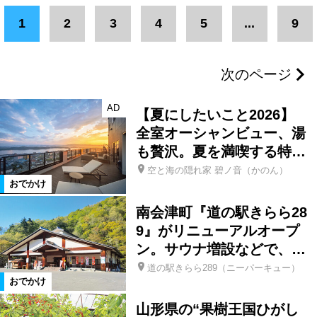
エリア
1
2
3
4
5
...
9
浪江町
葛尾村
双葉町
次のページ
大熊町
富岡町
川内村
AD
【夏にしたいこと2026】
楢葉町
広野町
福島市
全室オーシャンビュー、湯
も贅沢。夏を満喫する特…
空と海の隠れ家 碧ノ音（かのん）
二本松市
郡山市
新地町
おでかけ
南会津町『道の駅きらら28
相馬市
県北エリア
県中エリア
9』がリニューアルオープ
ン。サウナ増設などで、…
浜通りエリア
新潟県
三島町
道の駅きらら289（ニーパーキュー）
おでかけ
山形県の“果樹王国ひがし
会津エリア
南相馬市
いわき市