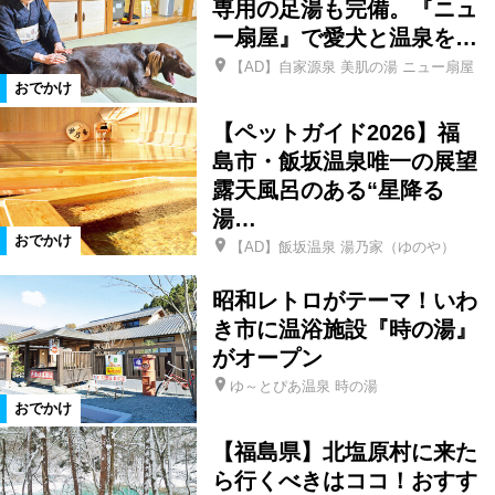
専用の足湯も完備。『ニュ
ー扇屋』で愛犬と温泉を…
県南エリア
宮城県
磐梯町
【AD】自家源泉 美肌の湯 ニュー扇屋
おでかけ
玉川村
本宮市
平田村
【ペットガイド2026】福
島市・飯坂温泉唯一の展望
露天風呂のある“星降る
山形県
天栄村
北塩原村
湯…
おでかけ
【AD】飯坂温泉 湯乃家（ゆのや）
矢祭町
桑折町
川俣町
昭和レトロがテーマ！いわ
き市に温浴施設『時の湯』
大玉村
田村市
湯川村
がオープン
ゆ～とぴあ温泉 時の湯
西会津町
古殿町
塙町
おでかけ
【福島県】北塩原村に来た
石川町
福島県全域
泉崎村
ら行くべきはココ！おすす