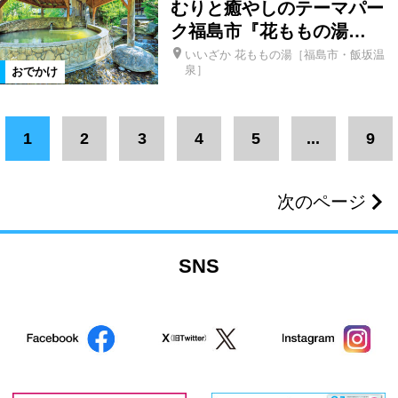
むりと癒やしのテーマパー
絞り込む
ク福島市『花ももの湯…
いいざか 花ももの湯［福島市・飯坂温
泉］
おでかけ
1
2
3
4
5
...
9
次のページ
SNS