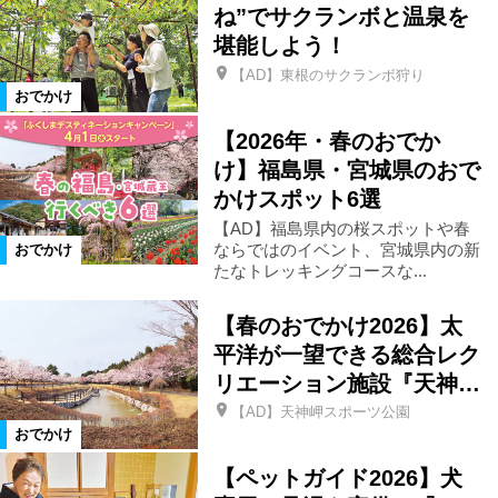
ね”でサクランボと温泉を
堪能しよう！
柳津町
金山町
昭和村
【AD】東根のサクランボ狩り
おでかけ
南会津町
只見町
檜枝岐村
【2026年・春のおでか
け】福島県・宮城県のおで
かけスポット6選
下郷町
会津若松市
三春町
【AD】福島県内の桜スポットや春
ならではのイベント、宮城県内の新
おでかけ
猪苗代町
国見町
伊達市
たなトレッキングコースな...
【春のおでかけ2026】太
須賀川市
鏡石町
白河市
平洋が一望できる総合レク
リエーション施設『天神…
矢吹町
棚倉町
喜多方市
【AD】天神岬スポーツ公園
おでかけ
【ペットガイド2026】犬
会津坂下町
会津美里町
飯舘村