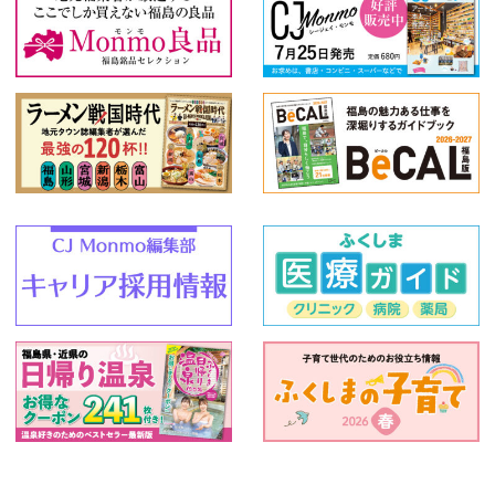
小野町
鮫川村
米沢市
西郷村
仙台市
中島村
栃木県
茨城県
高畠町
那須郡那須町
福島市郊外
那須塩原市
浅川町
カテゴリ
特産品
アウトドア
温泉