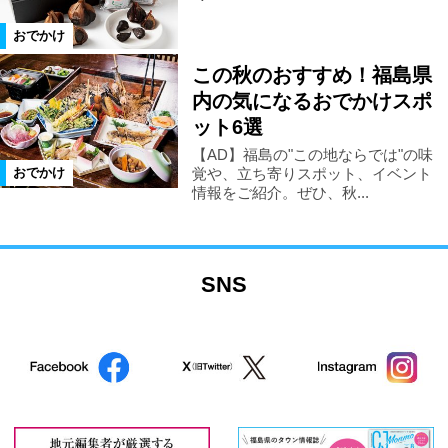
おでかけ
県南エリア
宮城県
磐梯町
この秋のおすすめ！福島県
内の気になるおでかけスポ
玉川村
本宮市
平田村
ット6選
【AD】福島の"この地ならでは"の味
山形県
天栄村
北塩原村
覚や、立ち寄りスポット、イベント
おでかけ
情報をご紹介。ぜひ、秋...
矢祭町
桑折町
川俣町
SNS
大玉村
田村市
湯川村
西会津町
古殿町
塙町
石川町
福島県全域
泉崎村