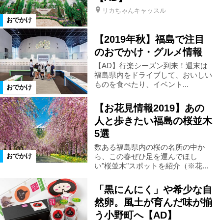
リカちゃんキャッスル
おでかけ
柳津町
金山町
昭和村
【2019年秋】福島で注目
のおでかけ・グルメ情報
南会津町
只見町
檜枝岐村
【AD】行楽シーズン到来！週末は
福島県内をドライブして、おいしい
ものを食べたり、イベント...
下郷町
会津若松市
三春町
おでかけ
【お花見情報2019】あの
猪苗代町
国見町
伊達市
人と歩きたい福島の桜並木
5選
数ある福島県内の桜の名所の中か
須賀川市
鏡石町
白河市
ら、この春ぜひ足を運んでほし
おでかけ
い"桜並木"スポットを紹介（※花...
矢吹町
棚倉町
喜多方市
「黒にんにく」や希少な自
然卵。風土が育んだ味が揃
会津坂下町
会津美里町
飯舘村
う小野町へ【AD】