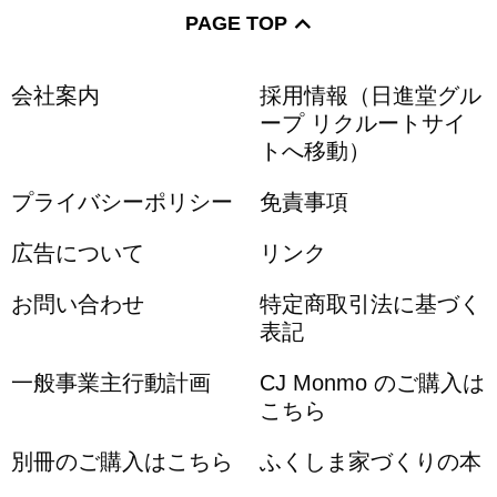
花スポット
公園
体験
PAGE TOP
史跡名勝
遊園地
テーマパーク
会社案内
採用情報（日進堂グル
ープ リクルートサイ
トへ移動）
水族館
街歩き
グルメ
プライバシーポリシー
免責事項
カフェ
ランチ
アート
広告について
リンク
博物館
美術館
見学
日帰り
お問い合わせ
特定商取引法に基づく
表記
遠出
ドライブ
家族・子連れ
一般事業主行動計画
CJ Monmo のご購入は
こちら
スキー・スノボ
デート
道の駅
別冊のご購入はこちら
ふくしま家づくりの本