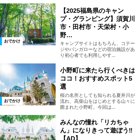
エリア
【2025福島県のキャン
プ・グランピング】須賀川
いわき市
浜通りエリア
浪江町
市・田村市・天栄村・小
野…
葛尾村
双葉町
大熊町
おでかけ
キャンプサイトはもちろん、コテー
ジやバンガローなどの宿泊施設があ
り初心者でも利用しやす...
富岡町
川内村
楢葉町
小野町に来たら行くべきは
広野町
福島市
二本松市
ココ！おすすめスポット5
選
桜の名所としても知られる夏井川が
郡山市
新地町
相馬市
流れ、高柴山をはじめとする山々に
おでかけ
囲まれた小野町。今回は...
県北エリア
県中エリア
新潟県
みんなの憧れ「リカちゃ
ん」になりきって遊ぼう‼
三島町
会津エリア
南相馬市
【AD】