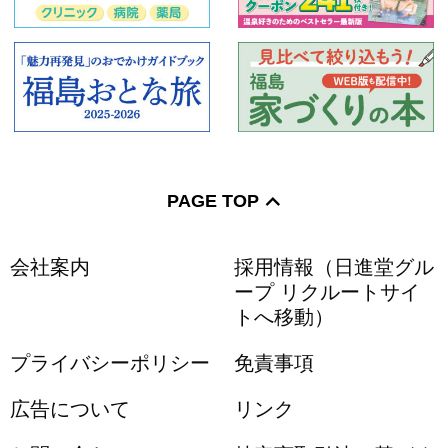
花スポット
公園
体験
史跡名勝
遊園地
テーマパーク
水族館
街歩き
グルメ
PAGE TOP
カフェ
ランチ
アート
博物館
美術館
見学
日帰り
会社案内
採用情報（日進堂グル
ープ リクルートサイ
トへ移動）
遠出
ドライブ
家族・子連れ
プライバシーポリシー
免責事項
スキー・スノボ
デート
道の駅
広告について
リンク