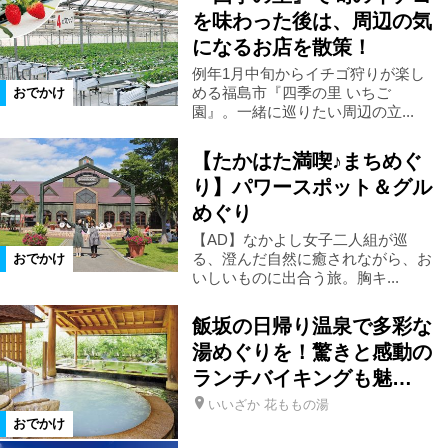
を味わった後は、周辺の気
になるお店を散策！
柳津町
金山町
昭和村
例年1月中旬からイチゴ狩りが楽し
める福島市『四季の里 いちご
おでかけ
園』。一緒に巡りたい周辺の立...
南会津町
只見町
檜枝岐村
【たかはた満喫♪まちめぐ
下郷町
会津若松市
三春町
り】パワースポット＆グル
めぐり
【AD】なかよし女子二人組が巡
猪苗代町
国見町
伊達市
る、澄んだ自然に癒されながら、お
おでかけ
いしいものに出合う旅。胸キ...
須賀川市
鏡石町
白河市
飯坂の日帰り温泉で多彩な
湯めぐりを！驚きと感動の
矢吹町
棚倉町
喜多方市
ランチバイキングも魅…
いいざか 花ももの湯
おでかけ
会津坂下町
会津美里町
飯舘村