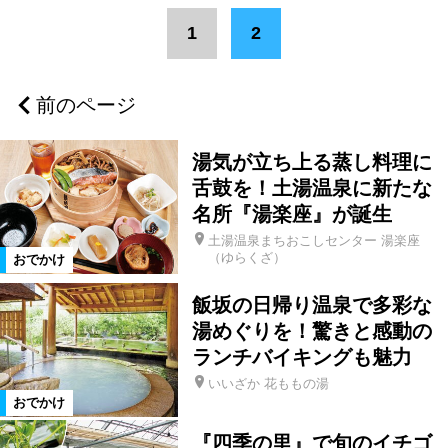
エリア
1
2
いわき市
浜通りエリア
浪江町
前のページ
葛尾村
双葉町
大熊町
湯気が立ち上る蒸し料理に
富岡町
川内村
楢葉町
舌鼓を！土湯温泉に新たな
名所『湯楽座』が誕生
土湯温泉まちおこしセンター 湯楽座
広野町
福島市
二本松市
（ゆらくざ）
おでかけ
飯坂の日帰り温泉で多彩な
郡山市
新地町
相馬市
湯めぐりを！驚きと感動の
ランチバイキングも魅力
県北エリア
県中エリア
新潟県
いいざか 花ももの湯
おでかけ
三島町
会津エリア
南相馬市
『四季の里』で旬のイチゴ