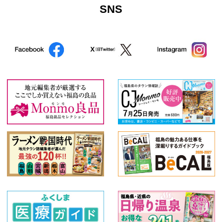
SNS
小野町
鮫川村
米沢市
西郷村
仙台市
中島村
栃木県
茨城県
高畠町
那須郡那須町
福島市郊外
那須塩原市
浅川町
カテゴリ
特産品
アウトドア
温泉