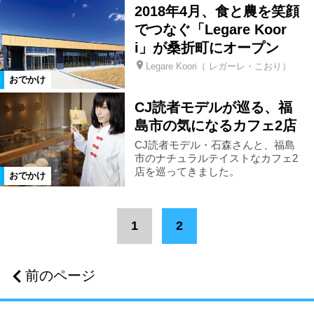
2018年4月、食と農を笑顔
でつなぐ「Legare Koor
県南エリア
宮城県
磐梯町
i」が桑折町にオープン
Legare Koori（ レガーレ・こおり）
玉川村
本宮市
平田村
おでかけ
CJ読者モデルが巡る、福
山形県
天栄村
北塩原村
島市の気になるカフェ2店
CJ読者モデル・石森さんと、福島
市のナチュラルテイストなカフェ2
矢祭町
桑折町
川俣町
店を巡ってきました。
おでかけ
大玉村
田村市
湯川村
1
2
西会津町
古殿町
塙町
前のページ
石川町
福島県全域
泉崎村