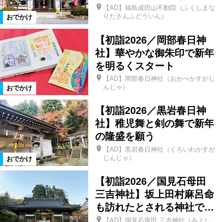
【AD】福島成田山不動院（ふくしまな
りたさんふどういん）
おでかけ
南会津町
只見町
檜枝岐村
【初詣2026／岡部春日神
社】華やかな御朱印で新年
下郷町
会津若松市
三春町
を明るくスタート
【AD】岡部春日神社（おかべかすがじ
んじゃ）
おでかけ
猪苗代町
国見町
伊達市
【初詣2026／黒岩春日神
須賀川市
鏡石町
白河市
社】稚児舞と剣の舞で新年
の隆盛を願う
【AD】黒岩春日神社（くろいわかすが
矢吹町
棚倉町
喜多方市
じんじゃ）
おでかけ
【初詣2026／国見石母田
会津坂下町
会津美里町
飯舘村
三吉神社】坂上田村麻呂命
も訪れたとされる神社で…
県南エリア
宮城県
磐梯町
【AD】国見石母田 三吉神社（みよし