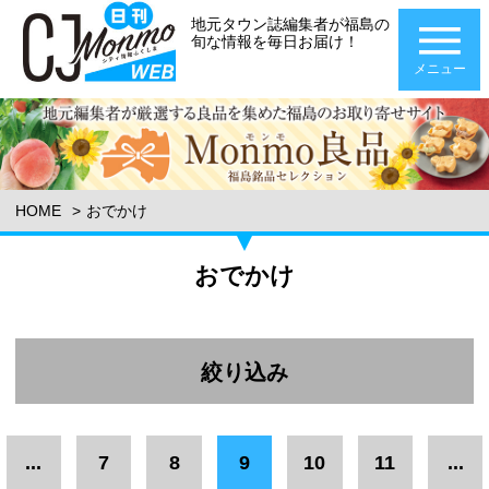
地元タウン誌編集者が福島の
旬な情報を毎日お届け！
メニュー
HOME
おでかけ
おでかけ
絞り込み
エリア
...
7
8
9
10
11
...