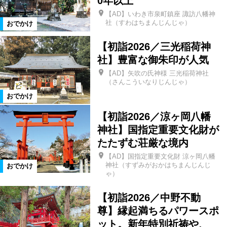
0年以上
史跡名勝
遊園地
テーマパーク
【AD】いわき市泉町鎮座 諏訪八幡神
社（すわはちまんじんじゃ）
おでかけ
水族館
街歩き
グルメ
【初詣2026／三光稲荷神
社】豊富な御朱印が人気
カフェ
ランチ
アート
【AD】矢吹の氏神様 三光稲荷神社
（さんこういなりじんじゃ）
おでかけ
博物館
美術館
見学
日帰り
【初詣2026／涼ヶ岡八幡
神社】国指定重要文化財が
遠出
ドライブ
家族・子連れ
たたずむ荘厳な境内
【AD】国指定重要文化財 涼ヶ岡八幡
神社（すずみがおかはちまんじんじ
おでかけ
スキー・スノボ
デート
道の駅
ゃ）
【初詣2026／中野不動
絞り込む
尊】縁起満ちるパワースポ
ット。新年特別祈祷や、