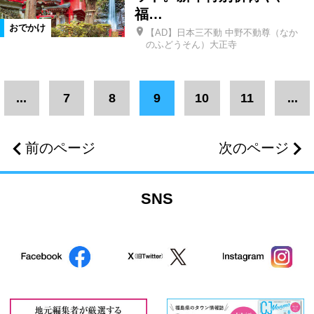
福…
おでかけ
【AD】日本三不動 中野不動尊（なか
のふどうそん）大正寺
...
7
8
9
10
11
...
前のページ
次のページ
SNS