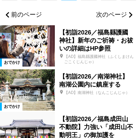
浪江町
葛尾村
双葉町
前のページ
次のページ
大熊町
富岡町
川内村
【初詣2026／福島縣護國
楢葉町
広野町
福島市
神社】新年のご祈祷・お祓
いの詳細はHP参照
【AD】福島縣護國神社（ふくしまけん
二本松市
郡山市
新地町
ごこくじんじゃ）
おでかけ
【初詣2026／南湖神社】
相馬市
県北エリア
県中エリア
南湖公園内に鎮座する
【AD】南湖神社（なんこじんじゃ）
浜通りエリア
新潟県
三島町
おでかけ
会津エリア
南相馬市
いわき市
【初詣2026／福島成田山
不動院】力強い「成田山不
動明王」の御加護を
柳津町
金山町
昭和村