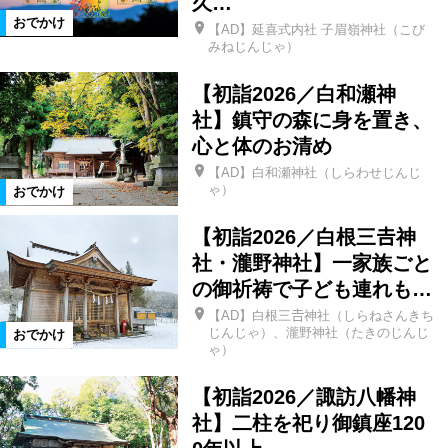
久…
おでかけ
【AD】延喜式内社 子眉嶺神社（こび
西郷村
仙台市
中島村
みねじんじゃ）
【初詣2026／白和瀬神
栃木県
茨城県
高畠町
社】鎮守の森に身を置き、
心と体のお清め
那須郡那須町
福島市郊外
【AD】白和瀬神社（しらわせじんじ
ゃ）
おでかけ
【初詣2026／白根三𠮷神
那須塩原市
浅川町
社・瀧野神社】一家族ごと
の御祈祷で子ども連れも…
カテゴリ
【AD】白根三𠮷神社（しらねさんきち
じんじゃ）、瀧野神社（たきのじんじ
おでかけ
特産品
アウトドア
温泉
ゃ）
【初詣2026／諏訪八幡神
花スポット
公園
体験
社】二柱を祀り御鎮座120