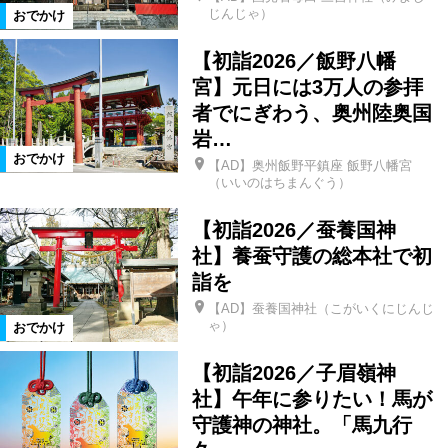
じんじゃ）
おでかけ
玉川村
本宮市
平田村
【初詣2026／飯野八幡
宮】元日には3万人の参拝
者でにぎわう、奥州陸奥国
山形県
天栄村
北塩原村
岩…
おでかけ
【AD】奥州飯野平鎮座 飯野八幡宮
矢祭町
桑折町
川俣町
（いいのはちまんぐう）
【初詣2026／蚕養国神
大玉村
田村市
湯川村
社】養蚕守護の総本社で初
詣を
西会津町
古殿町
塙町
【AD】蚕養国神社（こがいくにじんじ
ゃ）
おでかけ
石川町
福島県全域
泉崎村
【初詣2026／子眉嶺神
社】午年に参りたい！馬が
守護神の神社。「馬九行
小野町
鮫川村
米沢市