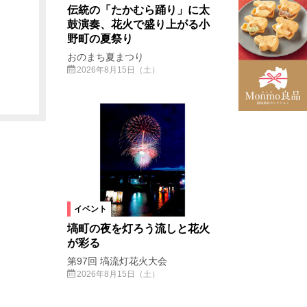
伝統の「たかむら踊り」に太
鼓演奏、花火で盛り上がる小
野町の夏祭り
おのまち夏まつり
2026年8月15日（土）
イベント
塙町の夜を灯ろう流しと花火
が彩る
第97回 塙流灯花火大会
2026年8月15日（土）