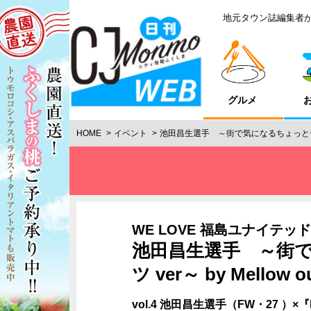
地元タウン誌編集者
グルメ
HOME
イベント
池田昌生選手 ～街で気になるちょっとヤンチ
WE LOVE 福島ユナイテッド
池田昌生選手 ～街
ツ ver～ by Mellow o
vol.4 池田昌生選手（FW・27 ）×『Me