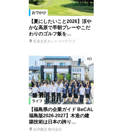
おでかけ
【夏にしたいこと2026】涼や
かな高原で早朝プレーやこだ
わりのゴルフ飯を…
安達太良カントリークラブ
AD
ライフ
【福島県の企業ガイド BeCAL
福島版2026-2027】木造の建
築技術は日本の誇り…
会津建設 株式会社