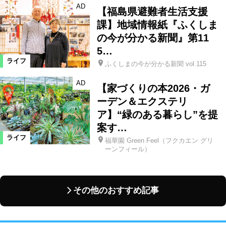
AD
【福島県避難者生活支援
課】地域情報紙『ふくしま
の今が分かる新聞』第11
5…
ライフ
ふくしまの今が分かる新聞 vol.115
AD
【家づくりの本2026・ガ
ーデン＆エクステリ
ア】“緑のある暮らし”を提
案す…
ライフ
福華園 Green Feel（フクカエン グリ
ーンフィール）
その他のおすすめ記事