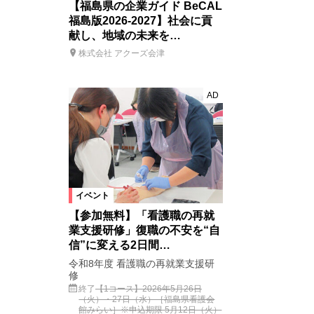
【福島県の企業ガイド BeCAL
福島版2026-2027】社会に貢
献し、地域の未来を…
株式会社 アクーズ会津
AD
イベント
【参加無料】「看護職の再就
業支援研修」復職の不安を“自
信”に変える2日間…
令和8年度 看護職の再就業支援研
修
終了
【1コース】2026年5月26日
（火）・27日（水）［福島県看護会
館みらい］※申込期限 5月12日（火）