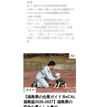
必着
終了
【2コース】2026年6月3日
（水）・4日（木）［ホテル福島グリ
ーンパレス］※申込期限 5月20日
（水）必着
【3コース】2026年9月29日（火）・
30日（水）［福島県看護会館みら
い］※申込期限 9月15日（火）必着
【4コース】2026年10月27日
（火）・28日（水）［いわき産業創
造館］※申込期限 10月13日（火）必
着
AD
ライフ
【福島県の企業ガイド BeCAL
福島版2026-2027】福島県の
安全な暮らしと食の…