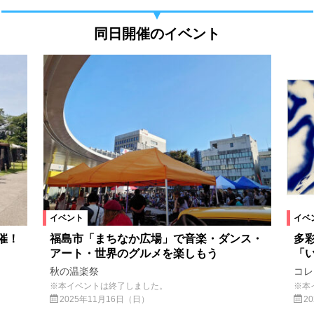
同日開催のイベント
イベント
イベ
催！
福島市「まちなか広場」で音楽・ダンス・
多
アート・世界のグルメを楽しもう
「
秋の温楽祭
コレ
※本イベントは終了しました。
※本
2025年11月16日（日）
2