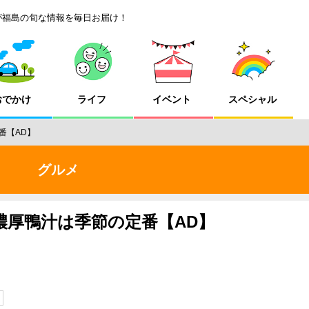
が福島の旬な情報を毎日お届け！
おでかけ
ライフ
イベント
スペシャル
番【AD】
グルメ
濃厚鴨汁は季節の定番【AD】