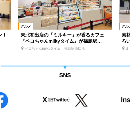
グルメ
グル
ン！
東北初出店の「ミルキー」が香るカフェ
素
『ペコちゃんmilkyタイム』が福島駅…
ろ
ペコちゃんmilkyタイム 福島駅西口店
ま
SNS