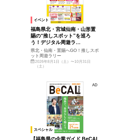
イベント
福島県北・宮城仙南・山形置
賜の“推しスポット”を巡ろ
う！デジタル周遊ラ…
県北・仙南・置賜へGO！推しスポ
ット周遊ラリー
2026年8月1日（土）〜10月31日
（土）
AD
スペシャル
【福島県の企業ガイド BeCAL