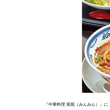
『中華料理 珉珉（みんみん）』に