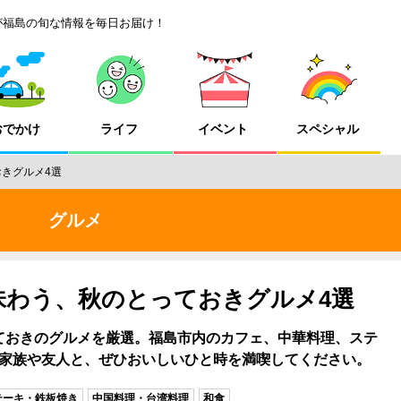
が福島の旬な情報を毎日お届け！
おでかけ
ライフ
イベント
スペシャル
おきグルメ4選
グルメ
で味わう、秋のとっておきグルメ4選
ておきのグルメを厳選。福島市内のカフェ、中華料理、ステ
家族や友人と、ぜひおいしいひと時を満喫してください。
テーキ・鉄板焼き
中国料理・台湾料理
和食