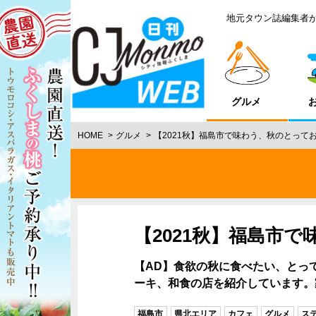
地元タウン誌編集者
グルメ
HOME
グルメ
【2021秋】福島市で味わう、秋のとって
【2021秋】福島市
【AD】食欲の秋に食べたい、とっ
ーキ、和食の店を紹介しています。
福島市
県北エリア
カフェ
グルメ
ス