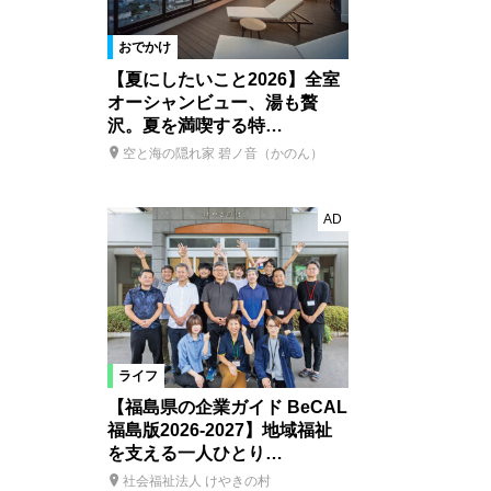
おでかけ
【夏にしたいこと2026】全室
オーシャンビュー、湯も贅
沢。夏を満喫する特…
空と海の隠れ家 碧ノ音（かのん）
AD
ライフ
【福島県の企業ガイド BeCAL
福島版2026-2027】地域福祉
を支える一人ひとり…
社会福祉法人 けやきの村