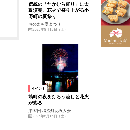
伝統の「たかむら踊り」に太
鼓演奏、花火で盛り上がる小
野町の夏祭り
おのまち夏まつり
2026年8月15日（土）
イベント
塙町の夜を灯ろう流しと花火
が彩る
第97回 塙流灯花火大会
2026年8月15日（土）