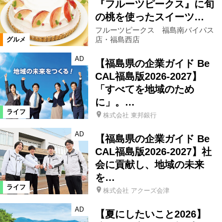
『フルーツピークス』に旬
の桃を使ったスイーツ…
フルーツピークス 福島南バイパス
店・福島西店
グルメ
AD
【福島県の企業ガイド Be
CAL福島版2026-2027】
「すべてを地域のため
に」。…
ライフ
株式会社 東邦銀行
AD
【福島県の企業ガイド Be
CAL福島版2026-2027】社
会に貢献し、地域の未来
を…
ライフ
株式会社 アクーズ会津
AD
【夏にしたいこと2026】