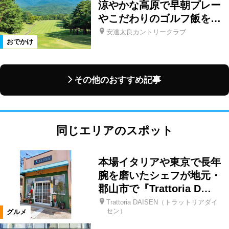
涼やかな高原で早朝プレー
やこだわりのゴルフ飯を…
安達太良カントリークラブ
おでかけ
その他のおすすめ記事
同じエリアのスポット
本場イタリアや東京で長年
腕を磨いたシェフが地元・
郡山市で『Trattoria D…
Trattoria DAISEN（トラットリアダイ
セン）
グルメ