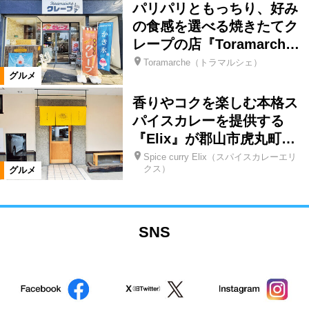
パリパリともっちり、好み
の食感を選べる焼きたてク
レープの店『Toramarch…
Toramarche（トラマルシェ）
グルメ
香りやコクを楽しむ本格ス
パイスカレーを提供する
『Elix』が郡山市虎丸町…
Spice curry Elix（スパイスカレーエリ
クス）
グルメ
SNS