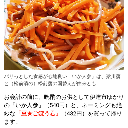
バリっとした食感が心地良い「いか人参」は、梁川藩
と（松前漬の）松前藩の国替えが由来とも
お会計の前に、晩酌のお供として伊達市ゆかり
の「いか人参」（540円）と、ネーミングも絶
妙な
「豆★ごぼう君」
（432円）を買って帰り
ます。