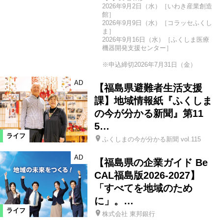
2026年9月2日（水）［いわき産業創造
館］
2026年9月9日（水）［コラッセふくし
ま］
2026年9月16日（水）［ふくしま医療
機器開発支援センター］
※申込締切2026年7月31日（金）
AD
【福島県避難者生活支援
課】地域情報紙『ふくしま
の今が分かる新聞』第11
5…
ライフ
ふくしまの今が分かる新聞 vol.115
AD
【福島県の企業ガイド Be
CAL福島版2026-2027】
「すべてを地域のため
に」。…
ライフ
株式会社 東邦銀行