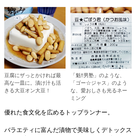
豆腐にザっとかければ最
「魁‼男塾」のような、
高な一皿に。漬け汁も活
「ゴー☆ジャス」のよう
きる大豆オン大豆！
な、愛おしさも光るネー
ミング
優れた食文化を広めるトップランナー。
バラエティに富んだ漬物で美味しくデトックス