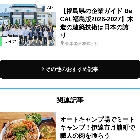
AD
【福島県の企業ガイド Be
CAL福島版2026-2027】木
造の建築技術は日本の誇
り…
ライフ
会津建設 株式会社
その他のおすすめ記事
関連記事
オートキャンプ場でミート
キャンプ！伊達市月舘町で
職人の肉を喰らう