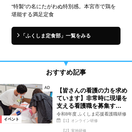
“特製”の名にたがわぬ特別感。本宮市で鶏を
堪能する満足定食
「ふくしま定食部」一覧をみる
おすすめ記事
AD
【皆さんの看護の力を求め
ています】非常時に現場を
支える看護職を募集す…
令和8年度 ふくしま応援看護職研修
イベント
【1】オンライン研修
【2】実地研修