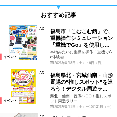
おすすめ記事
AD
福島市「こむこむ館」で、
重機操作シミュレーション
『重機でGo』を使用し…
本物みたいに重機を操作！重機でG
o体験会
イベント
2026年8月8日（土）・9日（日）
AD
福島県北・宮城仙南・山形
置賜の“推しスポット”を巡
ろう！デジタル周遊ラ…
県北・仙南・置賜へGO！推しスポ
ット周遊ラリー
イベント
2026年8月1日（土）〜10月31日（土）
AD