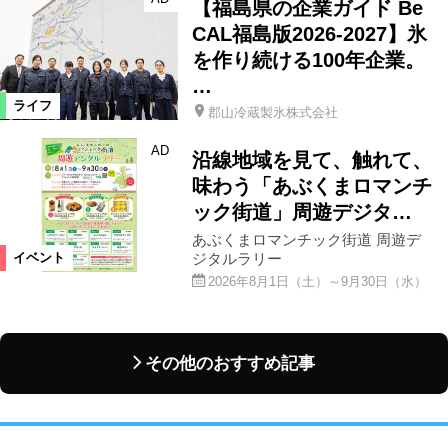
【福島県の企業ガイド Be
CAL福島版2026-2027】氷
を作り続ける100年企業。
…
ライフ
郡山冷蔵製氷株式会社
AD
沿線地域を見て、触れて、
味わう「あぶくまロマンチ
ック街道」周遊デジタ…
あぶくまロマンチック街道 周遊デ
ジタルラリー
イベント
2026年8月1日（土）～9月30日（水）
その他のおすすめ記事