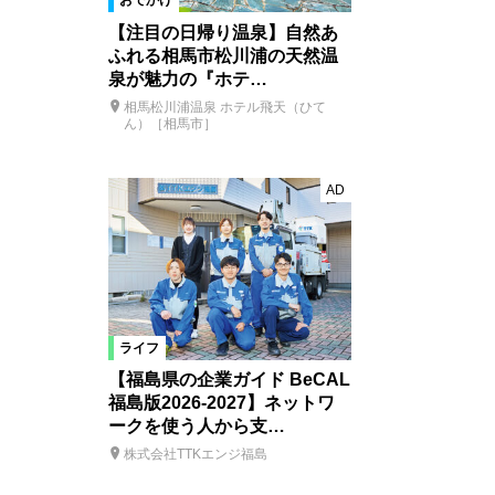
おでかけ
【注目の日帰り温泉】自然あ
ふれる相馬市松川浦の天然温
泉が魅力の『ホテ…
相馬松川浦温泉 ホテル飛天（ひて
ん）［相馬市］
AD
ライフ
【福島県の企業ガイド BeCAL
福島版2026-2027】ネットワ
ークを使う人から支…
株式会社TTKエンジ福島