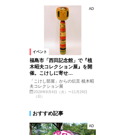
AD
イベント
福島市「西田記念館」で『植
木昭夫コレクション展』を開
催。こけしに寄せ…
「こけし部屋」からの伝言 植木昭
夫コレクション展
2026年8月4日（火）〜11月29日
（日）
おすすめ記事
AD