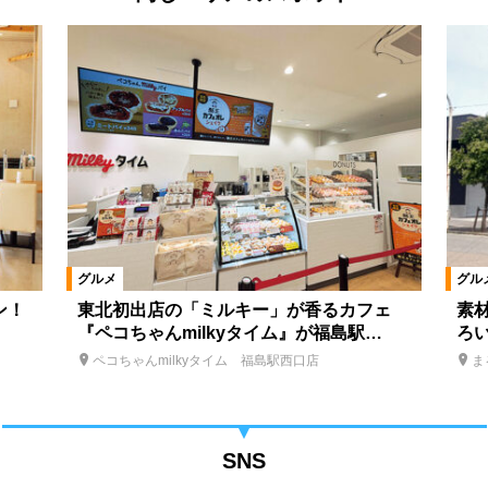
グルメ
グル
ン！
東北初出店の「ミルキー」が香るカフェ
素
『ペコちゃんmilkyタイム』が福島駅…
ろ
ペコちゃんmilkyタイム 福島駅西口店
ま
SNS