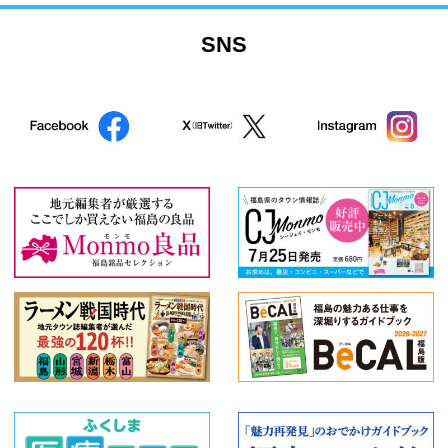
SNS
北塩原村
喜多方市
田村市
白河市
県南エリア
西郷村
会津美里町
大熊町
相馬市
玉川村
大玉村
鏡石町
石川町
浅川町
川俣町
飯舘村
新地町
国見町
桑折町
福島県全域
西会津町