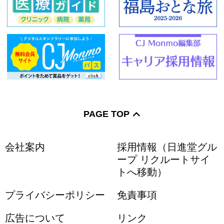
磐梯町
小野町
天栄村
泉崎村
平田村
塙町
三島町
金山町
下郷町
南会津町
PAGE TOP
浪江町
昭和村
只見町
会社案内
採用情報（日進堂グル
川内村
棚倉町
広野町
ープ リクルートサイ
トへ移動）
矢祭町
葛尾村
矢吹町
プライバシーポリシー
免責事項
山形県
宮城県
鮫川村
広告について
リンク