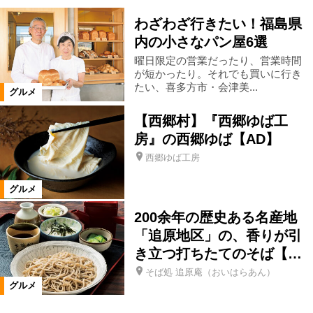
エリア
わざわざ行きたい！福島県
内の小さなパン屋6選
二本松市
県北エリア
伊達市
曜日限定の営業だったり、営業時間
が短かったり。それでも買いに行き
福島市
郡山市
県中エリア
たい、喜多方市・会津美...
グルメ
【西郷村】『西郷ゆば工
会津若松市
南相馬市
いわき市
房』の西郷ゆば【AD】
西郷ゆば工房
会津エリア
浜通りエリア
グルメ
200余年の歴史ある名産地
三春町
富岡町
柳津町
「追原地区」の、香りが引
き立つ打ちたてのそば【…
本宮市
楢葉町
猪苗代町
そば処 追原庵（おいはらあん）
グルメ
須賀川市
湯川村
会津坂下町