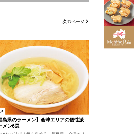
いわき市
会津エリア
次のページ
村
会津坂下町
馬市
玉川村
大玉村
西会津町
磐梯町
町
昭和村
只見町
市
米沢市
高畠町
メ
福島県のラーメン】会津エリアの個性派
ーメン6選
寿司
魚料理