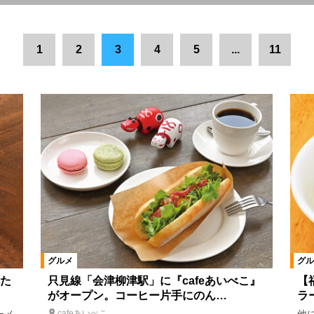
市
福島市
郡山市
県中エリア
会津若松市
南相馬市
1
2
3
4
5
...
11
町
柳津町
本宮市
楢葉町
猪苗代町
須賀川市
湯川
白河市
県南エリア
西郷村
会津美里町
大熊町
相
川俣町
飯舘村
新地町
国見町
桑折町
福島県全域
平田村
塙町
三島町
金山町
下郷町
南会津町
浪江
矢祭町
葛尾村
矢吹町
山形県
宮城県
鮫川村
仙台
グルメ
グル
た
只見線「会津柳津駅」に『cafeあいべこ』
【
がオープン。コーヒー片手にのん…
ラ
韓国料理
カレー
餃子
アジア料理
日本料理
郷土料理
cafeあいべこ