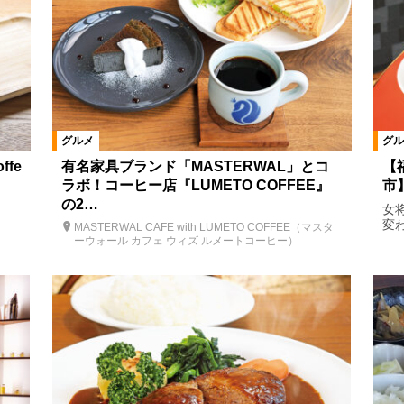
グルメ
グル
ffe
有名家具ブランド「MASTERWAL」とコ
【
ラボ！コーヒー店『LUMETO COFFEE』
市
の2…
女
変
MASTERWAL CAFE with LUMETO COFFEE（マスタ
ーウォール カフェ ウィズ ルメートコーヒー）