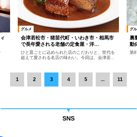
グルメ
グル
ィ
会津若松市・猪苗代町・いわき市・相馬市
裏
で長年愛される老舗の定食屋・洋…
動
ひと皿ごとに込められた店のこだわりと、世代を
第
ー
超えて愛される名店の味わい。今回は、会津若...
1
2
3
4
5
...
11
SNS