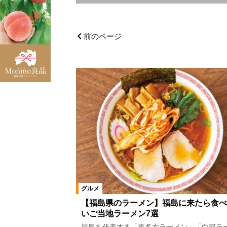
エリア
二本松市
県北エリア
伊達
前のページ
浜通りエリア
三春町
富岡
北塩原村
喜多方市
田村市
鏡石町
石川町
浅川町
小野町
天栄村
泉崎村
川内村
棚倉町
広野町
福島市郊外
福島市市街地
グルメ
カテゴリ
【福島県のラーメン】福島に来たら食べ
いご当地ラーメン7選
洋食
中国料理・台湾料理