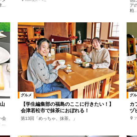
ーメ
他
..
ア
ラン
お好み焼き・もんじゃ
たこ焼き
肉料理
ステーキ・
粕..
ーメン
そば・うどん
パン・ベーカリーレストラン
その他
ェ
定食
洋菓子
和菓子
和洋菓子
ジェラート・ソフト
居酒屋
お子様ランチ
地酒
ワイン
焼酎
串焼き・
2020年夏の宴会情報
絞り込む
グルメ
グル
山
【学生編集部の福島のここに行きたい！】
カ
会津若松市で抹茶におぼれる！
ヅ
い会
第13回「めっちゃ、抹茶。」
..