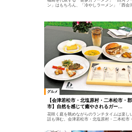
福島を代表する「喜多方ラーメン」「白河ラ
ン」はもちろん、「冷やしラーメン」「西会津.
天ぷら・串揚げ
食事処・レスト
しゃぶしゃぶ
とんかつ
ラ
テイクアウト・弁当・惣菜
カフ
ご当地グルメ
バー
ランチ
創作料理
スイーツ
うなぎ
グルメ
【会津若松市・北塩原村・二本松市・郡
市】自然を感じて癒やされるガー…
花咲く庭を眺めながらのランチタイムは楽し
話も弾む。会津若松市・北塩原村・二本松市・.