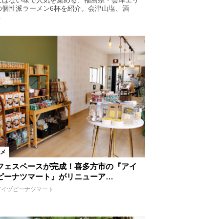
にはない味で人気を集める、福島県・会津エリ
の個性派ラーメン6杯を紹介。会津山塩、酒
鉄板焼き
焼肉
.
イタリアン
ピザ
クリーム
肉
焼き鳥
特産品
和食
メ
フェスペースが完成！喜多方市の『アイ
ピーナツマート』がリニューア…
アイヅピーナツマート