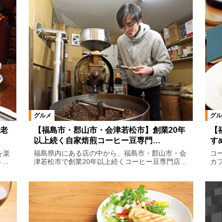
グルメ
グル
老
【福島市・郡山市・会津若松市】創業20年
【
以上続く自家焙煎コーヒー豆専門…
す
を楽
福島県内にある店の中から、福島市・郡山市・会
コ
..
津若松市で創業20年以上続くコーヒー豆専門店...
カ