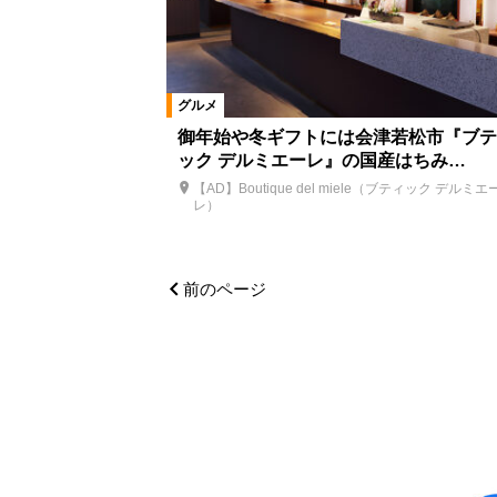
グルメ
御年始や冬ギフトには会津若松市『ブテ
ック デルミエーレ』の国産はちみ…
【AD】Boutique del miele（ブティック デルミエ
レ）
前のページ