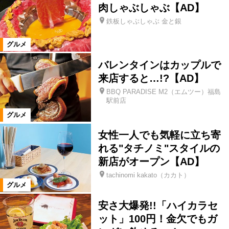
肉しゃぶしゃぶ【AD】
鉄板しゃぶしゃぶ 金と銀
北塩原村
喜多方市
田村市
グルメ
白河市
県南エリア
西郷村
バレンタインはカップルで
来店すると…!?【AD】
会津美里町
大熊町
相馬市
BBQ PARADISE M2（エムツー）福島
駅前店
グルメ
玉川村
大玉村
鏡石町
女性一人でも気軽に立ち寄
れる"タチノミ"スタイルの
石川町
浅川町
川俣町
新店がオープン【AD】
tachinomi kakato（カカト）
グルメ
飯舘村
新地町
国見町
安さ大爆発!!「ハイカラセ
ット」100円！金欠でもガ
桑折町
福島県全域
西会津町