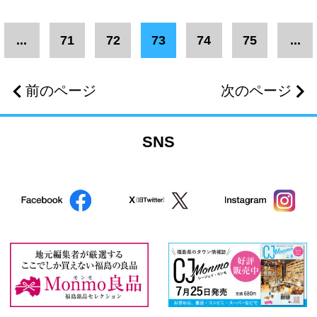
テイクアウト・弁当・惣菜
カフェ
...
71
72
73
74
75
...
定食
洋菓子
和菓子
前のページ
次のページ
和洋菓子
ジェラート・ソフトクリーム
肉
SNS
ご当地グルメ
バー
ランチ
居酒屋
お子様ランチ
地酒
ワイン
焼酎
串焼き・焼き鳥