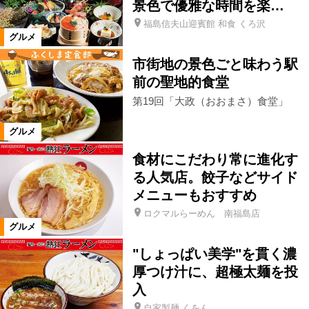
景色で優雅な時間を楽…
福島信夫山迎賓館 和食 くろ沢
仙台市
米沢市
高畠町
グルメ
市街地の景色ごと味わう駅
福島市郊外
福島市市街地
前の聖地的食堂
第19回「大政（おおまさ）食堂」
カテゴリ
グルメ
洋食
中国料理・台湾料理
食材にこだわり常に進化す
る人気店。餃子などサイド
韓国料理
カレー
餃子
メニューもおすすめ
ロクマルらーめん 南福島店
グルメ
アジア料理
日本料理
郷土料理
"しょっぱい美学"を貫く濃
厚つけ汁に、超極太麺を投
寿司
魚料理
天ぷら・串揚げ
入
自家製麺 くをん