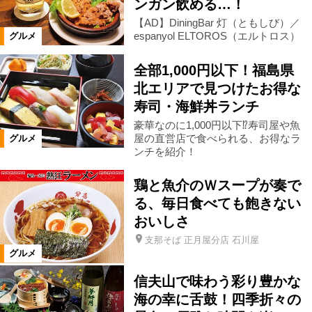
ンガン飲める…！
【AD】DiningBar 灯（ともしび）／
磐梯町
小野町
天栄村
espanyol ELTOROS（エルトロス）
グルメ
全部1,000円以下！福島県
泉崎村
平田村
塙町
三島町
北エリアで見つけたお得な
寿司・海鮮丼ランチ
金山町
下郷町
南会津町
豪華なのに1,000円以下⁉寿司屋や魚
屋の直営店で食べられる、お得なラ
グルメ
ンチを紹介！
浪江町
昭和村
只見町
鶏と魚介のＷスープが奏で
る、毎日食べても飽きない
川内村
棚倉町
広野町
おいしさ
支那そば 正月屋分店 石川屋
矢祭町
葛尾村
矢吹町
グルメ
信夫山で味わう彩り豊かな
山形県
宮城県
鮫川村
海の幸に舌鼓！四季折々の