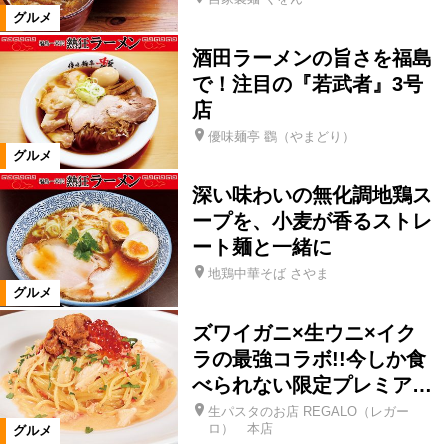
食事処・レストラン
グルメ
酒田ラーメンの旨さを福島
お好み焼き・もんじゃ
たこ焼き
で！注目の『若武者』3号
店
肉料理
ステーキ・鉄板焼き
優味麺亭 鸐（やまどり）
グルメ
深い味わいの無化調地鶏ス
焼肉
しゃぶしゃぶ
とんかつ
ープを、小麦が香るストレ
ート麺と一緒に
ラーメン
そば・うどん
地鶏中華そば さやま
グルメ
パン・ベーカリーレストラン
その他
ズワイガニ×生ウニ×イク
ラの最強コラボ!!今しか食
べられない限定プレミア…
イタリアン
ピザ
生パスタのお店 REGALO（レガー
ロ） 本店
グルメ