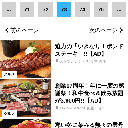
エリア
...
71
72
73
74
75
...
二本松市
県北エリア
伊達市
前のページ
次のページ
福島市
郡山市
県中エリア
迫力の「いきなり！ポンド
会津若松市
南相馬市
いわき市
ステーキ」!!【AD】
大衆フレンチ パリ食堂 波平
会津エリア
浜通りエリア
グルメ
創業17周年！年に一度の感
三春町
富岡町
柳津町
謝祭！和牛食べ＆飲み放題
が3,900円!!【AD】
本宮市
楢葉町
猪苗代町
Yakiniku＆Wine 炙屋ジョニー
グルメ
寒い冬に染みる熱々の雲丹
須賀川市
湯川村
会津坂下町