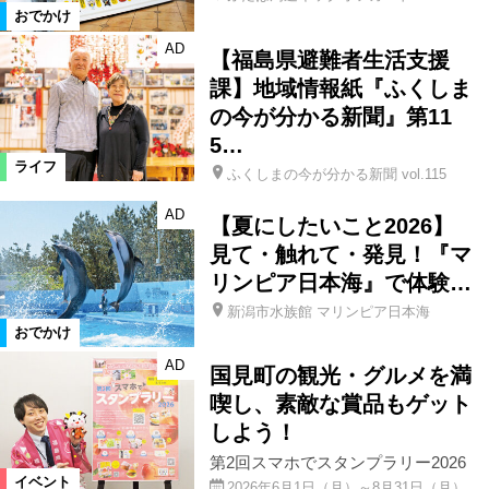
おでかけ
AD
【福島県避難者生活支援
課】地域情報紙『ふくしま
の今が分かる新聞』第11
5…
ライフ
ふくしまの今が分かる新聞 vol.115
AD
【夏にしたいこと2026】
見て・触れて・発見！『マ
リンピア日本海』で体験…
新潟市水族館 マリンピア日本海
おでかけ
AD
国見町の観光・グルメを満
喫し、素敵な賞品もゲット
しよう！
第2回スマホでスタンプラリー2026
イベント
2026年6月1日（月）～8月31日（月）