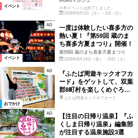
MoMoマルシェ
イベント
※本イベントは終了しました。
2026年8月1日（土）・2日（日）
AD
一度は体験したい喜多方の
熱い夏！『第59回 蔵のま
ち喜多方夏まつり』開催！
第59回 蔵のまち喜多方夏まつり
イベント
2026年8月14日（金）・15日（土）
AD
『ふたば周遊キックオフカ
ード』をゲットして、双葉
郡8町村を楽しくめぐろ…
ふたば周遊キックオフカード
おでかけ
AD
【注目の日帰り温泉】『ふ
くしま日帰り温泉』編集部
が注目する温泉施設3選