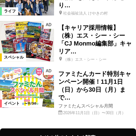
り…
ライフ
社会福祉法人 けやきの村
AD
【キャリア採用情報】
（株）エス・シー・シー
「CJ Monmo編集部」キャ
リア…
スペシャル
（株）エス・シー・シー
AD
ファミたんカード特別キャ
ンペーン開催！11月1日
（日）から30日（月）ま
で…
イベント
ファミたんスペシャル月間
2026年11月1日（日）〜30日（月）