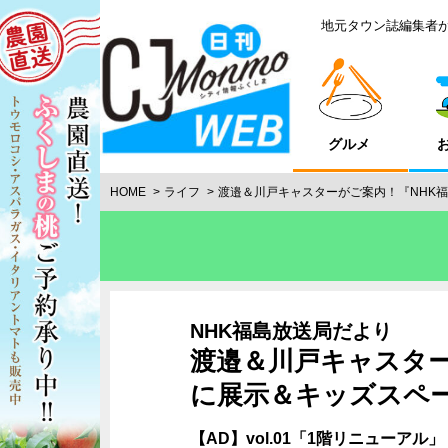
地元タウン誌編集者
グルメ
HOME
ライフ
渡邉＆川戸キャスターがご案内！『NHK
NHK福島放送局だより
渡邉＆川戸キャスター
に展示＆キッズスペー
【AD】vol.01「1階リニューアル」