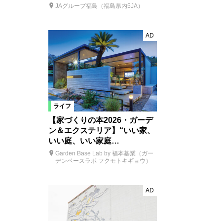
JAグループ福島（福島県内5JA）
AD
ライフ
【家づくりの本2026・ガーデ
ン＆エクステリア】“いい家、
いい庭、いい家庭…
Garden Base Lab by 福本基業（ガー
デンベースラボ フクモトキギョウ）
AD