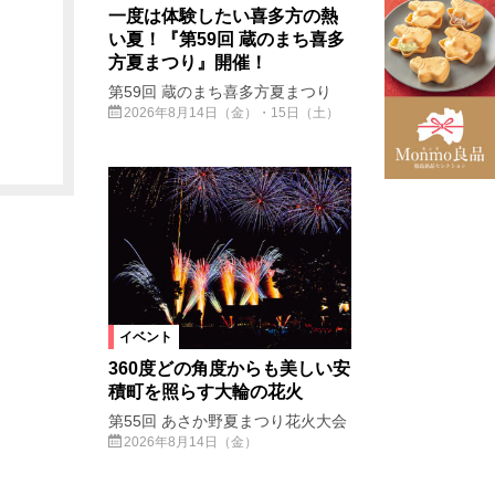
一度は体験したい喜多方の熱
い夏！『第59回 蔵のまち喜多
方夏まつり』開催！
第59回 蔵のまち喜多方夏まつり
2026年8月14日（金）・15日（土）
イベント
360度どの角度からも美しい安
積町を照らす大輪の花火
第55回 あさか野夏まつり花火大会
2026年8月14日（金）