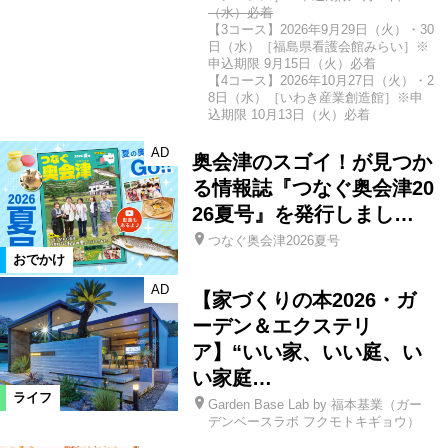
（水）必着
【3コース】2026年9月29日（火）・30
日（水）［福島県看護会館みらい］※
申込期限 9月15日（火）必着
【4コース】2026年10月27日（火）・2
8日（水）［いわき産業創造館］※申
込期限 10月13日（火）必着
AD
奥会津のスゴイ！が見つか
る情報誌『つなぐ奥会津20
26夏号』を発行しまし…
つなぐ奥会津2026夏号
おでかけ
AD
【家づくりの本2026・ガ
ーデン＆エクステリ
ア】“いい家、いい庭、い
い家庭…
ライフ
Garden Base Lab by 福本基業（ガー
デンベースラボ フクモトキギョウ）