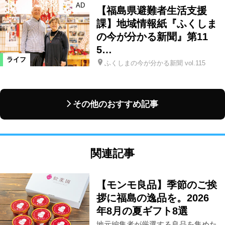
AD
【福島県避難者生活支援
課】地域情報紙『ふくしま
の今が分かる新聞』第11
5…
ライフ
ふくしまの今が分かる新聞 vol.115
その他のおすすめ記事
関連記事
【モンモ良品】季節のご挨
拶に福島の逸品を。2026
年8月の夏ギフト8選
地元編集者が厳選する良品を集めた