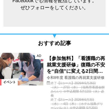
Facebookでも情報を配信しています。
ぜひフォローをしてください。
おすすめ記事
AD
【参加無料】「看護職の再
就業支援研修」復職の不安
を“自信”に変える2日間…
令和8年度 看護職の再就業支援研修
イベント
終了
【1コース】2026年5月26日
（火）・27日（水）［福島県看護会館
みらい］※申込期限 5月12日（火）必
着
終了
【2コース】2026年6月3日
（水）・4日（木）［ホテル福島グリ
ーンパレス］※申込期限 5月20日