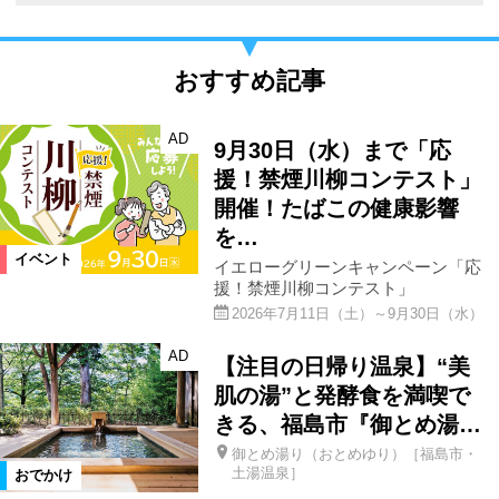
おすすめ記事
AD
9月30日（水）まで「応
援！禁煙川柳コンテスト」
開催！たばこの健康影響
を…
イベント
イエローグリーンキャンペーン「応
援！禁煙川柳コンテスト」
2026年7月11日（土）～9月30日（水）
AD
【注目の日帰り温泉】“美
肌の湯”と発酵食を満喫で
きる、福島市『御とめ湯…
御とめ湯り（おとめゆり）［福島市・
土湯温泉］
おでかけ