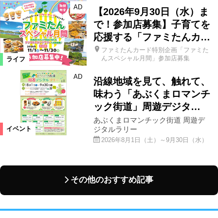
AD
【2026年9月30日（水）ま
で！参加店募集】子育てを
応援する「ファミたんカ…
ファミたんカード特別企画「ファミた
んスペシャル月間」参加店募集
ライフ
AD
沿線地域を見て、触れて、
味わう「あぶくまロマンチ
ック街道」周遊デジタ…
あぶくまロマンチック街道 周遊デ
ジタルラリー
イベント
2026年8月1日（土）～9月30日（水）
その他のおすすめ記事