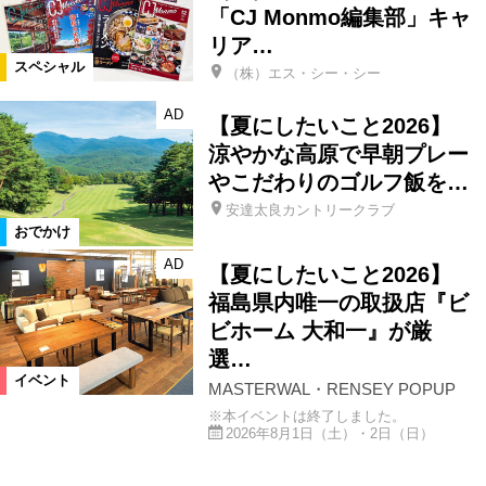
「CJ Monmo編集部」キャ
リア…
スペシャル
（株）エス・シー・シー
AD
【夏にしたいこと2026】
涼やかな高原で早朝プレー
やこだわりのゴルフ飯を…
安達太良カントリークラブ
おでかけ
AD
【夏にしたいこと2026】
福島県内唯一の取扱店『ビ
ビホーム 大和一』が厳
選…
イベント
MASTERWAL・RENSEY POPUP
※本イベントは終了しました。
2026年8月1日（土）・2日（日）