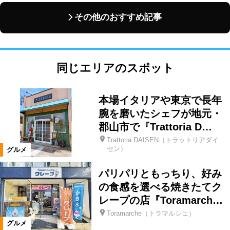
その他のおすすめ記事
同じエリアのスポット
本場イタリアや東京で長年
腕を磨いたシェフが地元・
郡山市で『Trattoria D…
Trattoria DAISEN（トラットリアダイ
セン）
グルメ
パリパリともっちり、好み
の食感を選べる焼きたてク
レープの店『Toramarch…
Toramarche（トラマルシェ）
グルメ