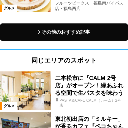
フルーツピークス 福島南バイパス
店・福島西店
グルメ
その他のおすすめ記事
同じエリアのスポット
二本松市に『CALM 2号
店』がオープン！緑あふれ
る空間で生パスタを味わう
PASTA＆CAFE CALM（カーム）2号
店
グルメ
東北初出店の「ミルキー」
が香るカフェ『ペコちゃん