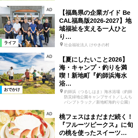
AD
【福島県の企業ガイド Be
CAL福島版2026-2027】地
域福祉を支える一人ひと
り…
ライフ
社会福祉法人 けやきの村
AD
【夏にしたいこと2026】
海・キャンプ・釣りを満
喫！新地町『釣師浜海水
浴…
おでかけ
釣師浜（つるしはま）海水浴場（釣師
防災緑地公園キャンプサイト／しんち
パンプトラック／新地町海釣り公園）
AD
桃フェスはまだまだ続く！
『フルーツピークス』に旬
の桃を使ったスイーツ…