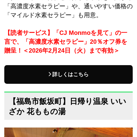
「高濃度水素セラピー」や、通いやすい価格の
「マイルド水素セラピー」も用意。
【読者サービス】「CJ Мonmoを見て」の一
言で、「高濃度水素セラピー」20％オフ券を
贈呈！＜2026年2月24日（火）まで有効＞
詳しくはこちら
【福島市飯坂町】日帰り温泉 いい
ざか 花ももの湯