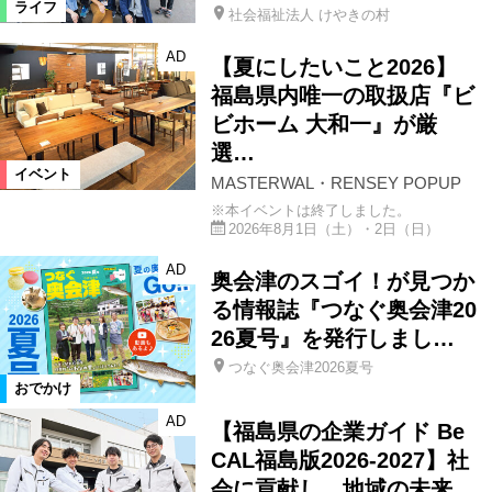
ライフ
社会福祉法人 けやきの村
AD
【夏にしたいこと2026】
福島県内唯一の取扱店『ビ
ビホーム 大和一』が厳
選…
イベント
MASTERWAL・RENSEY POPUP
※本イベントは終了しました。
2026年8月1日（土）・2日（日）
AD
奥会津のスゴイ！が見つか
る情報誌『つなぐ奥会津20
26夏号』を発行しまし…
つなぐ奥会津2026夏号
おでかけ
AD
【福島県の企業ガイド Be
CAL福島版2026-2027】社
会に貢献し、地域の未来