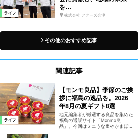
を…
ライフ
株式会社 アクーズ会津
その他のおすすめ記事
関連記事
【モンモ良品】季節のご挨
拶に福島の逸品を。2026
年8月の夏ギフト8選
地元編集者が厳選する良品を集めた
福島の通販サイト「Monmo良
ライフ
品」。今回はミニうな重やかまぼ...