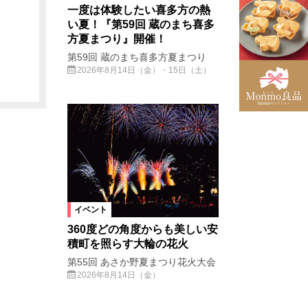
一度は体験したい喜多方の熱
い夏！『第59回 蔵のまち喜多
方夏まつり』開催！
第59回 蔵のまち喜多方夏まつり
2026年8月14日（金）・15日（土）
イベント
360度どの角度からも美しい安
積町を照らす大輪の花火
第55回 あさか野夏まつり花火大会
2026年8月14日（金）