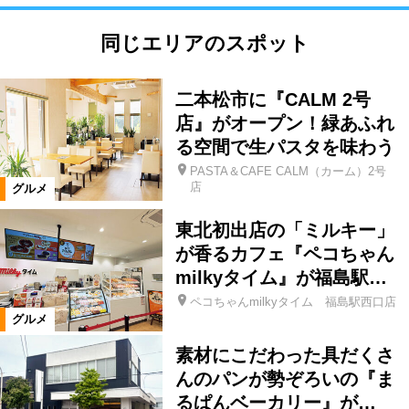
同じエリアのスポット
二本松市に『CALM 2号
店』がオープン！緑あふれ
る空間で生パスタを味わう
PASTA＆CAFE CALM（カーム）2号
店
グルメ
東北初出店の「ミルキー」
が香るカフェ『ペコちゃん
milkyタイム』が福島駅…
ペコちゃんmilkyタイム 福島駅西口店
グルメ
素材にこだわった具だくさ
んのパンが勢ぞろいの『ま
るぱんベーカリー』が…