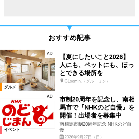
おすすめ記事
AD
【夏にしたいこと2026】
人にも、ペットにも、ほっ
とできる場所を
GLoomin.（グルーミン）
グルメ
AD
市制20周年を記念し、南相
馬市で『NHKのど自慢』を
開催！出場者を募集中
南相馬市制20周年記念 NHKのど自
慢
イベント
2026年9月27日（日）