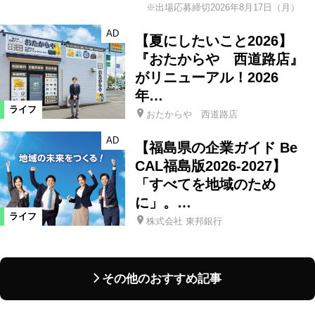
※出場応募締切2026年8月17日（月）
AD
【夏にしたいこと2026】
『おたからや 西道路店』
がリニューアル！2026
年…
ライフ
おたからや 西道路店
AD
【福島県の企業ガイド Be
CAL福島版2026-2027】
「すべてを地域のため
に」。…
ライフ
株式会社 東邦銀行
その他のおすすめ記事