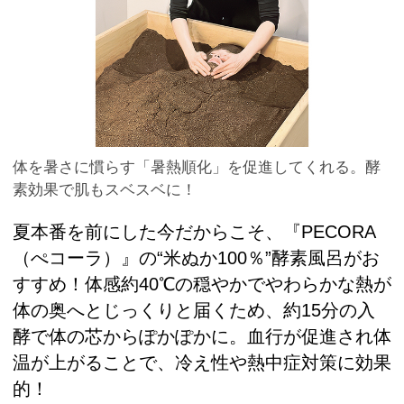
体を暑さに慣らす「暑熱順化」を促進してくれる。酵
素効果で肌もスベスベに！
夏本番を前にした今だからこそ、『PECORA
（ぺコーラ）』の“米ぬか100％”酵素風呂がお
すすめ！体感約40℃の穏やかでやわらかな熱が
体の奥へとじっくりと届くため、約15分の入
酵で体の芯からぽかぽかに。血行が促進され体
温が上がることで、冷え性や熱中症対策に効果
的！