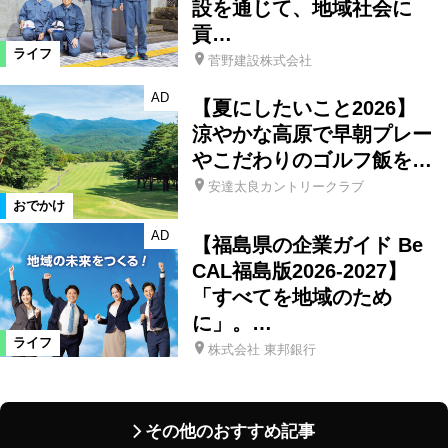
設を通じて、地域社会に
貢…
ライフ
菅野建設株式会社
AD
【夏にしたいこと2026】
涼やかな高原で早朝プレー
やこだわりのゴルフ飯を…
安達太良カントリークラブ
おでかけ
AD
【福島県の企業ガイド Be
CAL福島版2026-2027】
「すべてを地域のため
に」。…
ライフ
株式会社 東邦銀行
その他のおすすめ記事