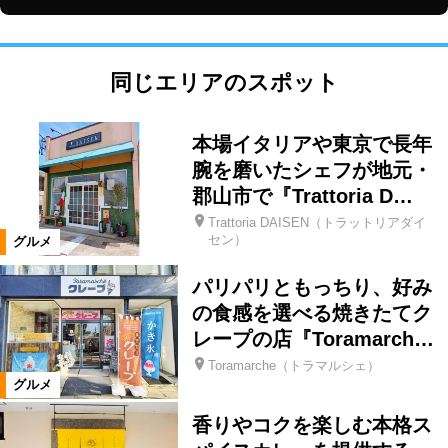
同じエリアのスポット
本場イタリアや東京で長年
腕を磨いたシェフが地元・
郡山市で『Trattoria D…
Trattoria DAISEN（トラットリアダイ
セン）
グルメ
パリパリともっちり、好み
の食感を選べる焼きたてク
レープの店『Toramarch…
Toramarche（トラマルシェ）
グルメ
香りやコクを楽しむ本格ス