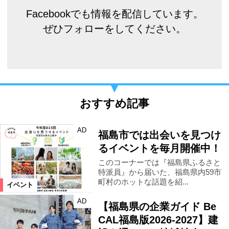
Facebookでも情報を配信しています。
ぜひフォローをしてください。
おすすめ記事
AD
福島市では出会いを見つけ
るイベントを毎月開催中！
このコーナーでは『福島県ふるさと
特派員』から届いた、福島県内59市
町村のホットな話題を紹...
イベント
AD
【福島県の企業ガイド Be
CAL福島版2026-2027】建